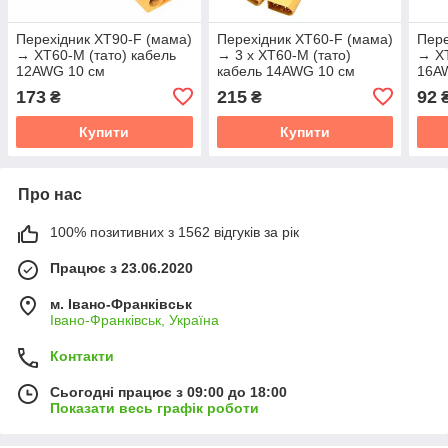
Перехідник XT90-F (мама)
Перехідник XT60-F (мама)
Пере
→ XT60-M (тато) кабель
→ 3 х XT60-M (тато)
→ XT
12AWG 10 см
кабель 14AWG 10 см
16A
173
215
92
₴
₴
Купити
Купити
Про нас
100% позитивних з 1562 відгуків за рік
Працює з 23.06.2020
м. Івано-Франківськ
Івано-Франківськ, Україна
Контакти
Сьогодні працює з 09:00 до 18:00
Показати весь графік роботи