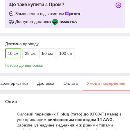
Що таке купити з Пром?
Замовлення під захистом
Доступна доставка
Довжина проводу
10 см
25 см
50 см
100 см
Готово до відправки
арактеристики
Доставка
Оплата
Умови повернення
Опис
Силовий перехідник
T plug (тато) до XT60-F (мама)
з
уже припаяним
силіконовим проводом 14 AWG.
.
Забезпечує надійне з’єднання між різними типами