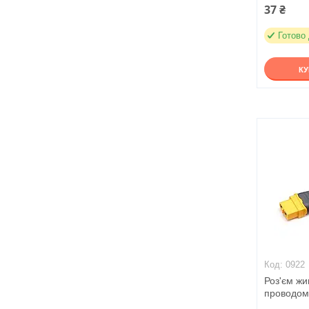
37 ₴
Готово
К
0922
Роз'єм ж
проводом