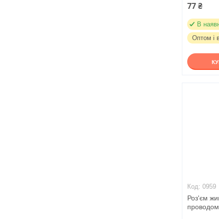
77 ₴
В наяв
Оптом і 
К
0959
Роз'єм жи
проводом