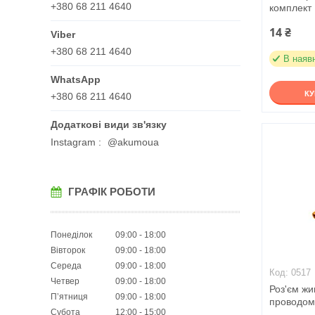
+380 68 211 4640
комплект
14 ₴
+380 68 211 4640
В наяв
К
+380 68 211 4640
Instagram
@akumoua
ГРАФІК РОБОТИ
Понеділок
09:00
18:00
Вівторок
09:00
18:00
Середа
09:00
18:00
0517
Четвер
09:00
18:00
Роз'єм жи
Пʼятниця
09:00
18:00
проводом
Субота
12:00
15:00