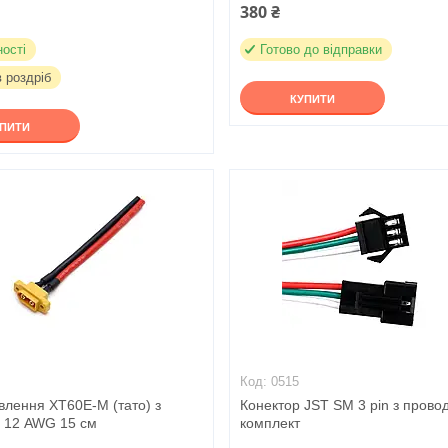
380 ₴
ності
Готово до відправки
в роздріб
КУПИТИ
УПИТИ
0515
влення XT60E-M (тато) з
Конектор JST SM 3 pin з прово
 12 AWG 15 см
комплект