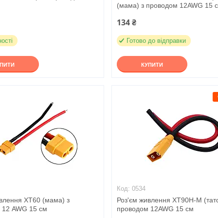
(мама) з проводом 12AWG 15 
134 ₴
ності
Готово до відправки
УПИТИ
КУПИТИ
0534
влення XT60 (мама) з
Роз'єм живлення XT90H-M (тато
 12 AWG 15 см
проводом 12AWG 15 см