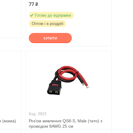
77 ₴
Готово до відправки
Оптом і в роздріб
КУПИТИ
0923
e (мама)
Роз'єм живлення QS8-S, Male (тато) з
проводом 8AWG 25 см