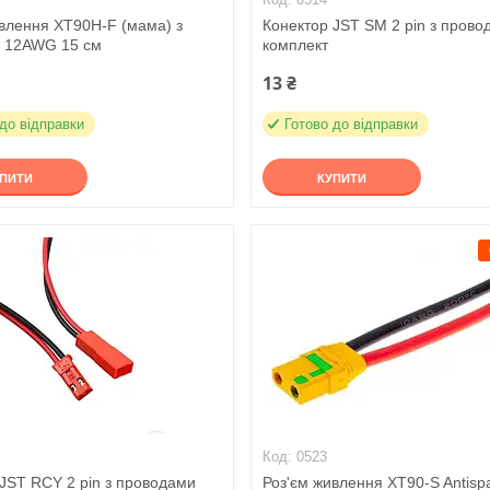
ивлення XT90H-F (мама) з
Конектор JST SM 2 pin з прово
 12AWG 15 см
комплект
13 ₴
 до відправки
Готово до відправки
УПИТИ
КУПИТИ
0523
JST RCY 2 pin з проводами
Роз'єм живлення XT90-S Antisp