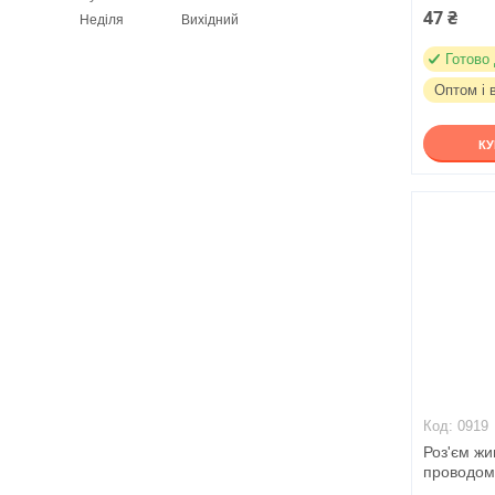
47 ₴
Неділя
Вихідний
Готово
Оптом і 
К
0919
Роз'єм жи
проводом