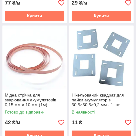
77
29
₴/м
₴/м
Купити
Купити
Мідна стрічка для
Нікельований квадрат для
зварювання акумуляторів
пайки акумуляторів
0,15 мм × 10 мм (1м)
30.5×30,5×0,2 мм - 1 шт
Готово до відправки
В наявності
42
11
₴/м
₴
Купити
Купити