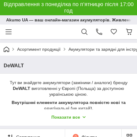
Відправлення з понеділка по п’ятницю після 17:00
год
Akumo UA — ваш онлайн-магазин акумуляторів. Живлення, 
Асортимент продукції
Акумулятори та зарядні для інстр
DeWALT
Тут ви знайдете аккумулятори (заміники / аналоги) бренду
DeWALT
виготовленні у Європі (Польща) за доступною
українською ціною.
Внутрішнні елементи аккумулятора повністю нові та
оригінальні (не китай).
Замовляючи в нашому магазині Ви отримуєте надійний
Показати все
виріб, який підлягає гарантійному обслуговуванню та
ремонту.
Сортування
0
Фільтри