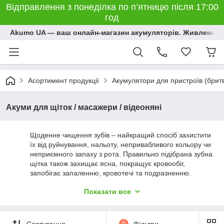
Відправлення з понеділка по п’ятницю після 17:00
год
Akumo UA — ваш онлайн-магазин акумуляторів. Живлення, 
Асортимент продукції
Акумулятори для пристроїв (бритви
Акуми для щіток / масажери / відеоняні
Щоденне чищення зубів – найкращий спосіб захистити
їх від руйнування, нальоту, непривабливого кольору чи
неприємного запаху з рота. Правильно підібрана зубна
щітка також захищає ясна, покращує кровообіг,
запобігає запаленню, кровотечі та подразненню.
В Інтернет магазині
Akumo UA
Ви завжди можете
Показати все
купити
батареї та акумулятори до зубної щітки
фірми
Braun OralB
,
за доступною українською ціною -
європейської якості.
Сортування
0
Фільтри