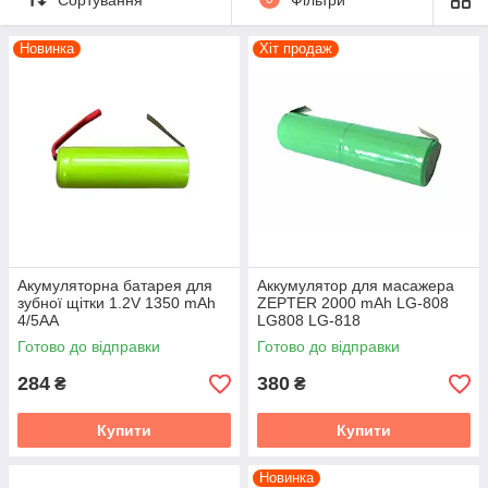
Замовляючи в нашому магазині Ви отримуєте надійний
виріб, який підлягає гарантійному обслуговуванню та
Новинка
Хіт продаж
ремонту.
Акумуляторна батарея для
Аккумулятор для масажера
зубної щітки 1.2V 1350 mAh
ZEPTER 2000 mAh LG-808
4/5AA
LG808 LG-818
Готово до відправки
Готово до відправки
284
380
₴
₴
Купити
Купити
Новинка