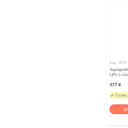
0073
Зарядний 
LiPo Li-io
377 ₴
Готово
К