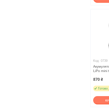
0739
Акумулят
LiPo mini
870 ₴
Готово
К