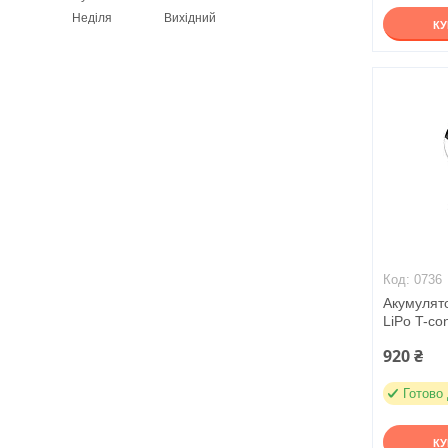
Неділя
Вихідний
К
0736
Акумулят
LiPo T-co
920 ₴
Готово
К