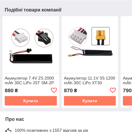
Подібні товари компанії
Акумулятор 7.4V 2S 2000
Акумулятор 11.1V 3S 1200
Акум
mAh 30C LiPo JST SM-2P
mAh 30C LiPo XT30
mAh 
880
870
790
₴
₴
Купити
Купити
Про нас
100% позитивних з 1557 відгуків за рік