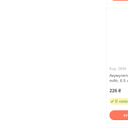
0694
Акумулято
mAh, 6.5 
226 ₴
В наяв
К