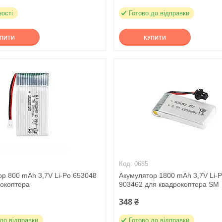
ності
Готово до відправки
УПИТИ
КУПИТИ
0685
ор 800 mAh 3,7V Li-Po 653048
Акумулятор 1800 mAh 3,7V Li-
рокоптера
903462 для квадрокоптера SM
348 ₴
 до відправки
Готово до відправки