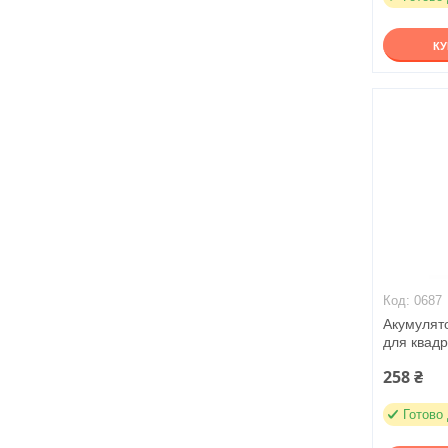
К
0687
Акумулят
для квад
258 ₴
Готово