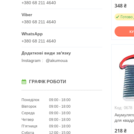
+380 68 211 4640
348 ₴
Готово
+380 68 211 4640
К
+380 68 211 4640
Instagram
@akumoua
ГРАФІК РОБОТИ
Понеділок
09:00
18:00
Вівторок
09:00
18:00
0678
Середа
09:00
18:00
Акумулят
Четвер
09:00
18:00
для квад
Пʼятниця
09:00
18:00
218 ₴
Субота
12:00
15:00