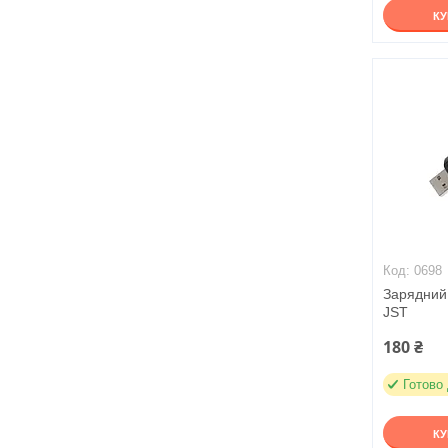
К
0698
Зарядний 
JST
180 ₴
Готово
К