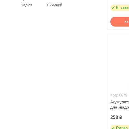
Неділя
Вихідний
В наяв
К
0679
Акумулят
для квад
258 ₴
Готово