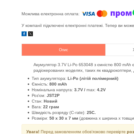
У компанії підключені електронні платежі. Тепер ви мож
Опис
Акумулятор 3.7V Li-Po 653048 з ємністю 800 mAh є
радіокерованих моделях, таких як квадрокоптери, 
Тип акумулятора:
Li-Po (літій полімерний)
Ємність:
800 mAh
Номінальна напруга:
3.7V /
max:
4.2V
Роз'єм:
JST2P
Стан:
Новий
Вага:
22 грам
Швидкість розряду (C-rate):
25C.
Розміри:
50 x 30 x 7 мм
(довжина x ширина x товщи
Увага!
Перед замовленням обов’язково перевірте
роз