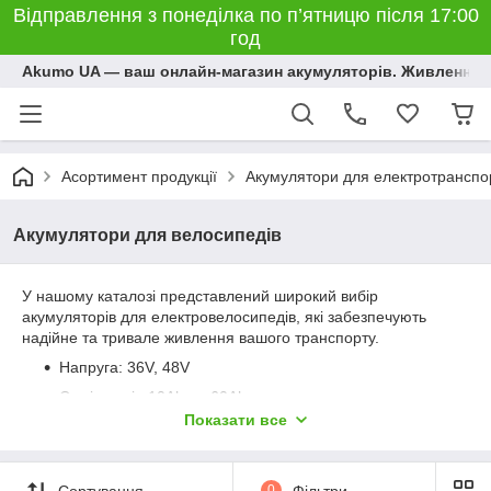
Відправлення з понеділка по п’ятницю після 17:00
год
Akumo UA — ваш онлайн-магазин акумуляторів. Живлення, 
Асортимент продукції
Акумулятори для електротранспо
Акумулятори для велосипедів
У нашому каталозі представлений широкий вибір
акумуляторів для електровелосипедів, які забезпечують
надійне та тривале живлення вашого транспорту.
Напруга: 36V, 48V
Ємність: від 10Ah до 60Ah
Показати все
Типи акумуляторів: Li-Ion
Додаткові функції: вбудований BMS, індикатори
заряду, захист від короткого замикання
Сортування
0
Фільтри