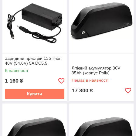
Зарядний пристрій 13S li-ion
48V (54.6V) 5A DC5.5
Літієвий акумулятор 36V
В наявності
35Ah (корпус Polly)
1 160
Немає в наявності
₴
17 300
₴
Купити