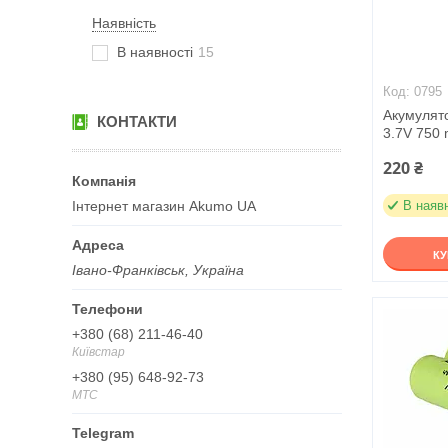
Наявність
В наявності
15
0795
Акумулято
КОНТАКТИ
3.7V 750 
220 ₴
Інтернет магазин Akumo UA
В наяв
К
Івано-Франківськ, Україна
+380 (68) 211-46-40
Київстар
+380 (95) 648-92-73
МТС