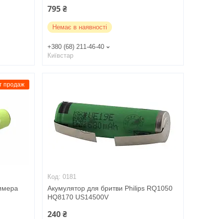
795 ₴
Немає в наявності
+380 (68) 211-46-40
Київстар
т продаж
0181
имера
Акумулятор для бритви Philips RQ1050
HQ8170 US14500V
240 ₴