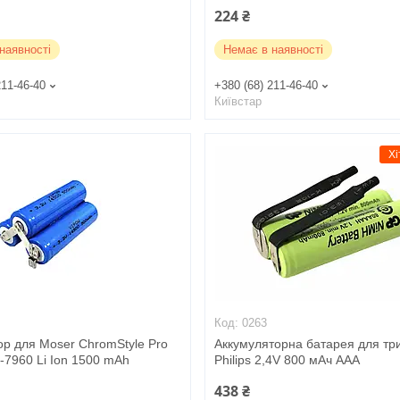
224 ₴
наявності
Немає в наявності
211-46-40
+380 (68) 211-46-40
Київстар
Хі
0263
ор для Moser ChromStyle Pro
Аккумуляторна батарея для тр
-7960 Li Ion 1500 mAh
Philips 2,4V 800 мАч AAA
438 ₴