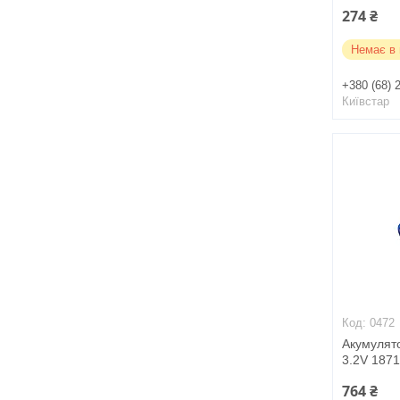
274 ₴
Немає в 
+380 (68) 
Київстар
0472
Акумулят
3.2V 1871
764 ₴