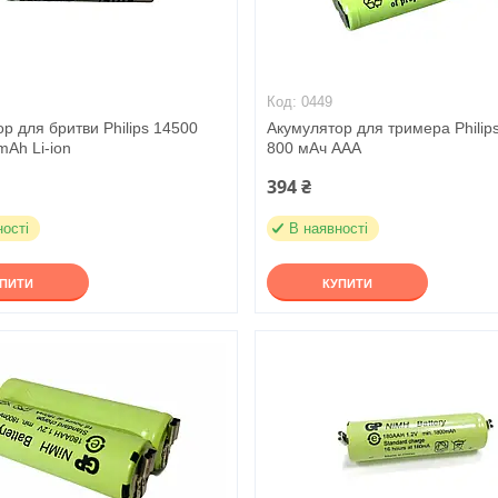
0449
р для бритви Philips 14500
Акумулятор для тримера Philip
mAh Li-ion
800 мАч AAA
394 ₴
ності
В наявності
УПИТИ
КУПИТИ