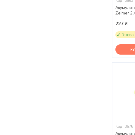
0663
Акумулят
Zelmer 2
227 ₴
Готово
К
0676
Акумулят