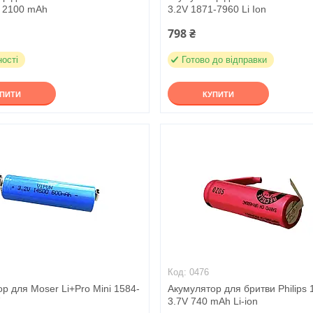
V 2100 mAh
3.2V 1871-7960 Li Ion
798 ₴
ності
Готово до відправки
УПИТИ
КУПИТИ
0476
р для Moser Li+Pro Mini 1584-
Акумулятор для бритви Philips
V
3.7V 740 mAh Li-ion