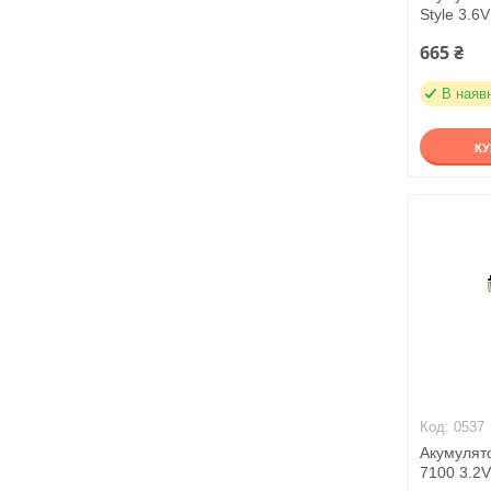
Style 3.6
665 ₴
В наяв
К
0537
Акумулято
7100 3.2