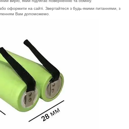
ний виріб, який підлягає поверненню та обміну.
бо оформити на сайті. Звертайтеся з будь-якими питаннями, з
оленням Вам допоможемо.