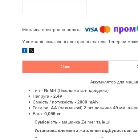
У компанії підключені електронні платежі. Тепер ви мож
Опис
Аккумулятор для маши
Тип
- Ni MH
(Нікель-метал-гідридний)
Напруга
- 2.4V
Ємність / потужність
- 2000 mAh
Розміри:
АА
(пальчикові)
2 шт
довжина
49 мм
, шир
Вага:
0,059 кг.
Сумісність
- машинка Zelmer та інші
Установка елемента живлення відбувається з