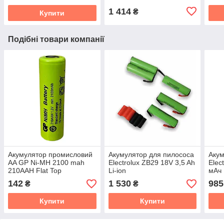
1 414
₴
Купити
Подібні товари компанії
Акумулятор промисловий
Акумулятор для пилососа
Акум
AA GP Ni-MH 2100 mah
Electrolux ZB29 18V 3,5 Ah
Elec
210AAH Flat Top
Li-ion
мАч
142
1 530
985
₴
₴
Купити
Купити