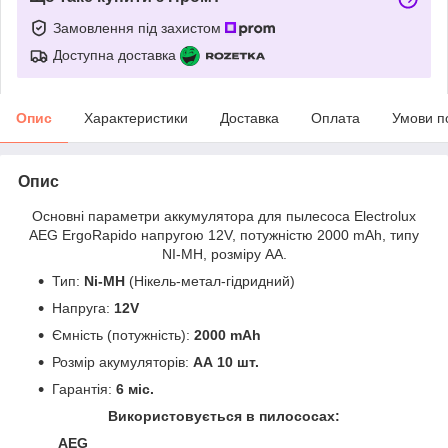
Замовлення під захистом
Доступна доставка
Опис
Характеристики
Доставка
Оплата
Умови п
Опис
Основні параметри аккумулятора для пылесоса Electrolux
AEG ErgoRapido напругою 12V, потужністю 2000 mAh, типу
NI-MH, розміру АА.
Тип:
Ni-MH
(Нікель-метал-гідридний)
Напруга:
12V
Ємність (потужність):
2000 mAh
Розмір акумуляторів:
АА 10 шт.
Гарантія:
6 міс.
Використовується в пилососах:
AEG