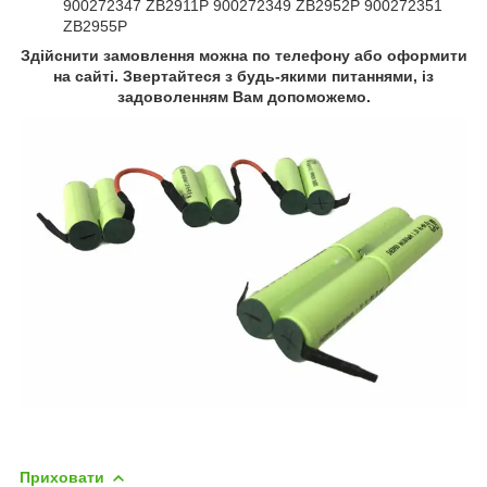
900272347 ZB2911P 900272349 ZB2952P 900272351
ZB2955P
Здійснити замовлення можна по телефону або оформити
на сайті. Звертайтеся з будь-якими питаннями, із
задоволенням Вам допоможемо.
Приховати