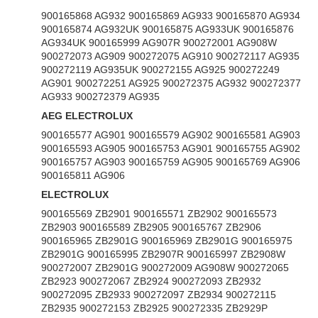
900165868 AG932 900165869 AG933 900165870 AG934
900165874 AG932UK 900165875 AG933UK 900165876
AG934UK 900165999 AG907R 900272001 AG908W
900272073 AG909 900272075 AG910 900272117 AG935
900272119 AG935UK 900272155 AG925 900272249
AG901 900272251 AG925 900272375 AG932 900272377
AG933 900272379 AG935
AEG ELECTROLUX
900165577 AG901 900165579 AG902 900165581 AG903
900165593 AG905 900165753 AG901 900165755 AG902
900165757 AG903 900165759 AG905 900165769 AG906
900165811 AG906
ELECTROLUX
900165569 ZB2901 900165571 ZB2902 900165573
ZB2903 900165589 ZB2905 900165767 ZB2906
900165965 ZB2901G 900165969 ZB2901G 900165975
ZB2901G 900165995 ZB2907R 900165997 ZB2908W
900272007 ZB2901G 900272009 AG908W 900272065
ZB2923 900272067 ZB2924 900272093 ZB2932
900272095 ZB2933 900272097 ZB2934 900272115
ZB2935 900272153 ZB2925 900272335 ZB2929P