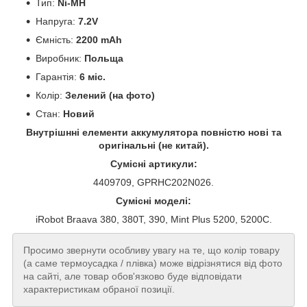
Тип:
Ni-MH
Напруга:
7.2V
Ємність:
2200 mAh
Виробник:
Польща
Гарантія:
6 міс.
Колір:
Зелений (на фото)
Стан:
Новий
Внутрішнні елементи аккумулятора повністю нові та
оригінальні (не китай).
Сумісні артикули:
4409709, GPRHC202N026.
Сумісні моделі:
iRobot Braava 380, 380T, 390, Mint Plus 5200, 5200C.
Просимо звернути особливу увагу на те, що колір товару
(а саме термоусадка / плівка) може відрізнятися від фото
на сайті, але товар обов'язково буде відповідати
характеристикам обраної позиції.