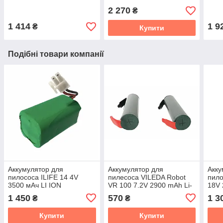
2 270
₴
1 414
1 9
₴
Купити
Подібні товари компанії
Аккумулятор для
Аккумулятор для
Акку
пилососа ILIFE 14 4V
пилесоса VILEDA Robot
пило
3500 мАч LI ION
VR 100 7.2V 2900 mAh Li-
18V 
Ion
1 450
570
1 3
₴
₴
Купити
Купити