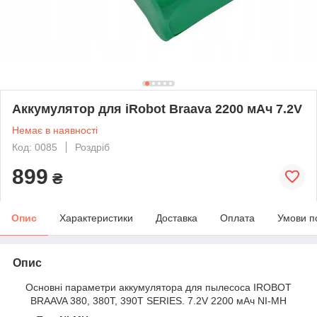
Аккумулятор для iRobot Braava 2200 мАч 7.2V
Немає в наявності
Код: 0085
Роздріб
899
₴
Опис
Характеристики
Доставка
Оплата
Умови п
Опис
Основні параметри аккумулятора для пылесоса IROBOT
BRAAVA 380, 380T, 390T SERIES. 7.2V 2200 мАч NI-MH