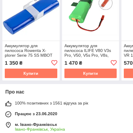
Аккумулятор для
Аккумулятор для
Акку
пилососа Rowenta X-
пилососа ILIFE V80 V3s
пиле
plorer Serie 75 SS MBOT
Pro, V50, V5s Pro, V8s,
VR 1
900 14.4V 2900 mAh
X750 14.4V 3500 mAh Li-
Ion
1 350
1 470
570
₴
₴
ion
Купити
Купити
Про нас
100% позитивних з 1561 відгука за рік
Працює з 23.06.2020
м. Івано-Франківськ
Івано-Франківськ, Україна