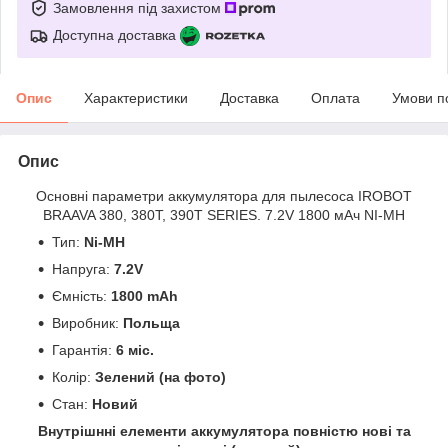
Замовлення під захистом
Доступна доставка
Опис
Характеристики
Доставка
Оплата
Умови п
Опис
Основні параметри аккумулятора для пылесоса IROBOT
BRAAVA 380, 380T, 390T SERIES. 7.2V 1800 мАч NI-MH
Тип:
Ni-MH
Напруга:
7.2V
Ємність:
1800
mAh
Виробник:
Польща
Гарантія:
6 міс.
Колір:
Зелений (на фото)
Стан:
Новий
Внутрішнні елементи аккумулятора повністю нові та