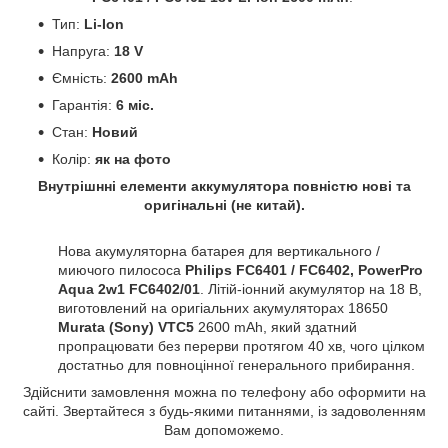
Тип:
Li-Ion
Напруга:
18 V
Ємність:
2600 mAh
Гарантія:
6 міс.
Стан:
Новий
Колір:
як на фото
Внутрішнні елементи аккумулятора повністю нові та
оригінальні (не китай).
Нова акумуляторна батарея для вертикального /
миючого пилососа
Philips FC6401 / FC6402, PowerPro
Aqua 2w1 FC6402/01
.
Літій-іонний акумулятор на 18 В,
виготовлений на оригіальних акумуляторах 18650
Murata (Sony) VTC5
2600 mAh, який здатний
пропрацювати без перерви протягом 40 хв, чого цілком
достатньо для повноцінної генерального прибирання.
Здійснити замовлення можна по телефону або оформити на
сайті. Звертайтеся з будь-якими питаннями, із задоволенням
Вам допоможемо.