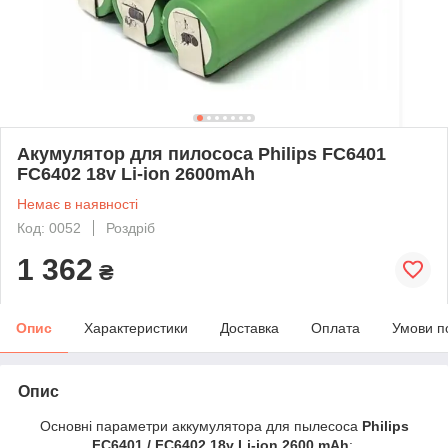
Акумулятор для пилососа Philips FC6401
FC6402 18v Li-ion 2600mAh
Немає в наявності
Код: 0052
Роздріб
1 362
₴
Опис
Характеристики
Доставка
Оплата
Умови п
Опис
Основні параметри аккумулятора для пылесоса
Philips
FC6401 /
FC6402 18v Li-ion 2600 mAh
: