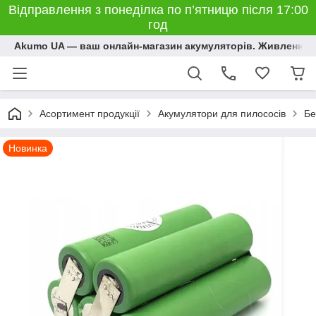
Відправлення з понеділка по п’ятницю після 17:00
год
Akumo UA — ваш онлайн-магазин акумуляторів. Живлення, 
Асортимент продукції
Акумулятори для пилососів
Бе
Новинка