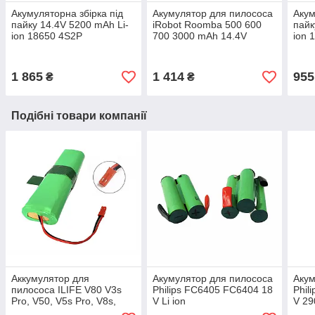
Акумуляторна збірка під
Акумулятор для пилососа
Акум
пайку 14.4V 5200 mAh Li-
iRobot Roomba 500 600
пайк
ion 18650 4S2P
700 3000 mAh 14.4V
ion 
1 865
1 414
955
₴
₴
Подібні товари компанії
Аккумулятор для
Акумулятор для пилососа
Акум
пилососа ILIFE V80 V3s
Philips FC6405 FC6404 18
Phil
Pro, V50, V5s Pro, V8s,
V Li ion
V 2
X750 14.4V 3500 mAh Li-