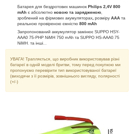
Батарея для бездротових машинок
Philips
2,4V 800
mAh
є абсолютно
новою та
зарядженою
,
зроблений на фірмових акумуляторах
,
розміру
AAA
та
реальною провіреною ємністю
800 mAh
Запропонований аккумулятор замінює
SUPPO
HSY-
AAA0 75-PHP NiMH 750 mAh та SUPPO HS-AAA0.75
NiMH. та інші...
УВАГА! Трапляється, що виробник використовував різні
батареї в одній моделі бритви, тому перед покупкою ми
пропонуємо перевірити тип використовуваної батареї
(виходячи з її розмірів, зовнішнього вигляду, полярності
(+/-)