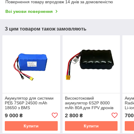
Повернення товару впродовж 14 днів за домовленістю
Всі умови повернення
З цим товаром також замовляють
Акумулятор для системи
Високотоковий
Акум
РЕБ 7S6P 24500 mAh
акумулятор 6S2P 8000
Radi
18650 з BMS
mAh 80A для FPV дронів
Li-i
21700
217
9 000
2 800
700
₴
₴
Купити
Купити