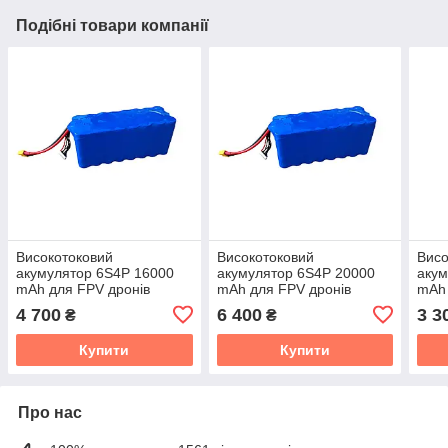
Подібні товари компанії
Високотоковий
Високотоковий
Висо
акумулятор 6S4P 16000
акумулятор 6S4P 20000
акум
mAh для FPV дронів
mAh для FPV дронів
mAh 
21700 XT60
21700 XT60
217
4 700
6 400
3 3
₴
₴
Купити
Купити
Про нас