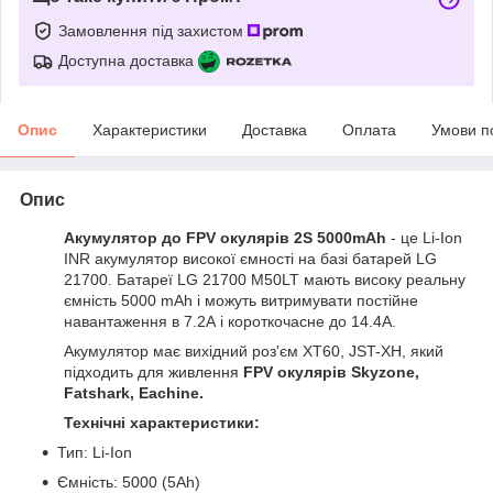
Замовлення під захистом
Доступна доставка
Опис
Характеристики
Доставка
Оплата
Умови п
Опис
Акумулятор до FPV окулярів 2S 5000mAh
- це Li-Ion
INR акумулятор високої ємності на базі батарей LG
21700. Батареї LG 21700 M50LT мають високу реальну
ємність 5000 mAh і можуть витримувати постійне
навантаження в 7.2А і короткочасне до 14.4А.
Акумулятор має вихідний роз'єм XT60, JST-XH, який
підходить для живлення
FPV окулярів Skyzone,
Fatshark, Eachine.
Технічні характеристики:
Тип: Li-Ion
Ємність: 5000 (5Ah)