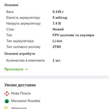
Основні
Вага
0.145 г
Ємність акумулятору
5 мА/год
Напруга акумулятору
7.4 В
Стан
Новий
Тип
FPV шоломи та окуляри
Тип акумулятора
Li-Ion
Тип силового роз'єму
XT60
Основні атрибути
Количество в комплекте
1 шт.
Приховати
Умови доставки
Нова Пошта
Магазини Rozetka
Укрпошта