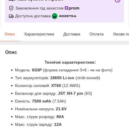
Замовлення під захистом
Доступна доставка
Опис
Характеристики
Доставка
Оплата
Умови п
Опис
Технічні характеристики:
Модель:
6S3P
(форма складання 3×6 - як на фото)
Тип акумуляторів:
18650 Li-ion
(літій-іонний)
Конектор силовий:
ХТ60
(12 AWG)
Балансир для заряду:
JST XH-7 pin
(6S)
Ємність:
7500 mAh
(7.5Ah)
Номінальна напруга:
21.6V
Макс. струм розряду:
90А
Макс. струм заряду:
12А