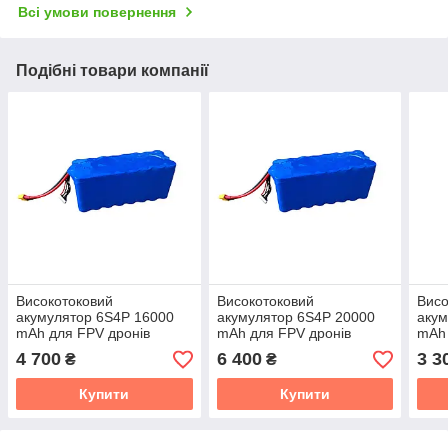
Всі умови повернення
Подібні товари компанії
Високотоковий
Високотоковий
Висо
акумулятор 6S4P 16000
акумулятор 6S4P 20000
акум
mAh для FPV дронів
mAh для FPV дронів
mAh 
21700 XT60
21700 XT60
217
4 700
6 400
3 3
₴
₴
Купити
Купити