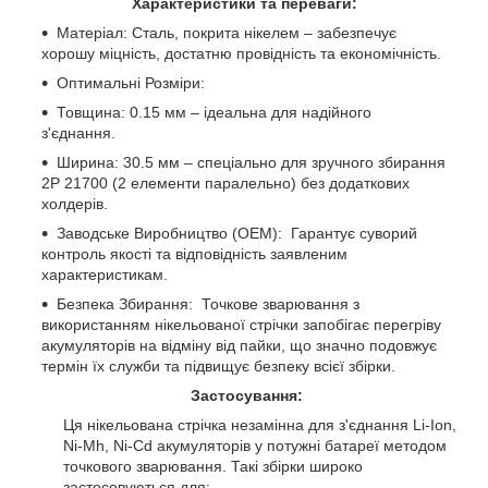
Характеристики та переваги:
Матеріал: Сталь, покрита нікелем – забезпечує
хорошу міцність, достатню провідність та економічність.
Оптимальні Розміри:
Товщина: 0.15 мм – ідеальна для надійного
з'єднання.
Ширина: 30.5 мм – спеціально для зручного збирання
2P 21700 (2 елементи паралельно) без додаткових
холдерів.
Заводське Виробництво (OEM): Гарантує суворий
контроль якості та відповідність заявленим
характеристикам.
Безпека Збирання: Точкове зварювання з
використанням нікельованої стрічки запобігає перегріву
акумуляторів на відміну від пайки, що значно подовжує
термін їх служби та підвищує безпеку всієї збірки.
Застосування:
Ця нікельована стрічка незамінна для з'єднання Li-Ion,
Ni-Mh, Ni-Cd акумуляторів у потужні батареї методом
точкового зварювання. Такі збірки широко
застосовуються для: