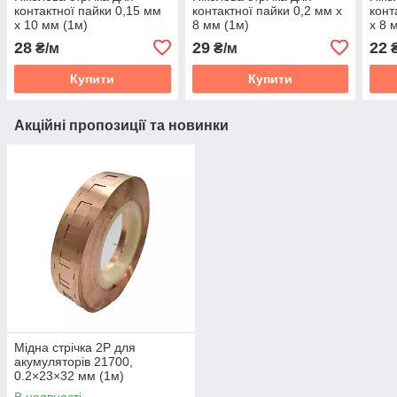
контактної пайки 0,15 мм
контактної пайки 0,2 мм х
конт
х 10 мм (1м)
8 мм (1м)
х 8 
28
29
22
₴/м
₴/м
₴
Купити
Купити
Акційні пропозиції та новинки
Мідна стрічка 2P для
акумуляторів 21700,
0.2×23×32 мм (1м)
В наявності