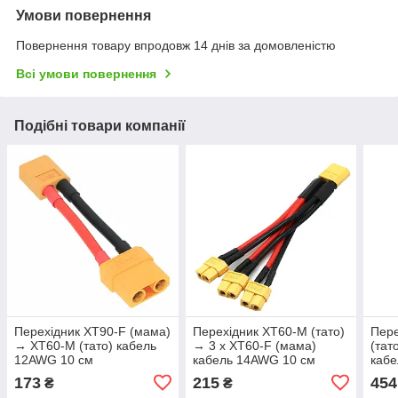
Умови повернення
Повернення товару впродовж 14 днів за домовленістю
Всі умови повернення
Подібні товари компанії
Перехідник XT90-F (мама)
Перехідник XT60-M (тато)
Пере
→ XT60-M (тато) кабель
→ 3 х XT60-F (мама)
(тат
12AWG 10 см
кабель 14AWG 10 см
кабе
173
215
454
₴
₴