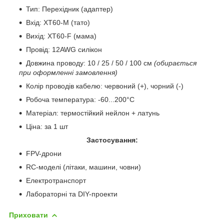
Тип: Перехідник (адаптер)
Вхід: XT60-M (тато)
Вихід: XT60-F (мама)
Провід: 12AWG силікон
Довжина проводу: 10 / 25 / 50 / 100 см
(обирається
при оформленні замовлення)
Колір проводів кабелю: червоний (+), чорний (-)
Робоча температура: -60...200°C
Матеріал: термостійкий нейлон + латунь
Ціна: за 1 шт
Застосування:
FPV-дрони
RC-моделі (літаки, машини, човни)
Електротранспорт
Лабораторні та DIY-проекти
Приховати