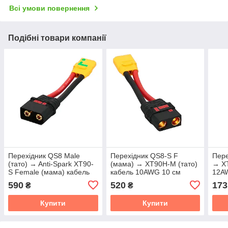
Всі умови повернення
Подібні товари компанії
Перехідник QS8 Male
Перехідник QS8-S F
Пере
(тато) → Anti-Spark XT90-
(мама) → XT90H-M (тато)
→ XT
S Female (мама) кабель
кабель 10AWG 10 см
12A
10AWG 10 см
590
520
173
₴
₴
Купити
Купити