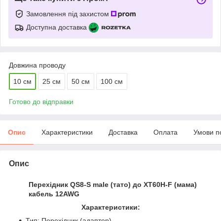
Замовлення під захистом
Доступна доставка
Довжина проводу
10 см
25 см
50 см
100 см
Готово до відправки
Опис
Характеристики
Доставка
Оплата
Умови п
Опис
Перехідник
QS8-S male
(тато) до
XT60H-F
(мама)
кабель 12AWG
Характеристики:
Тип: Перехідник (адаптер)