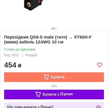
Перехідник QS8-S male (тато) → XT60H-F
(мама) кабель 12AWG 10 см
Готово до відправки
Код: 0911
Роздріб
454
₴
Купити
або
Купити з
Що таке купити з Пром?