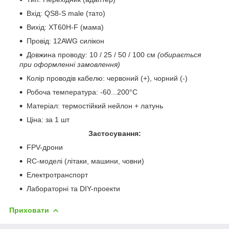
Вхід: QS8-S male (тато)
Вихід:
XT60H-F
(мама)
Провід: 12AWG силікон
Довжина проводу: 10 / 25 / 50 / 100 см
(обирається
при оформленні замовлення)
Колір проводів кабелю: червоний (+), чорний (-)
Робоча температура: -60...200°C
Матеріал: термостійкий нейлон + латунь
Ціна: за 1 шт
Застосування:
FPV-дрони
RC-моделі (літаки, машини, човни)
Електротранспорт
Лабораторні та DIY-проекти
Приховати