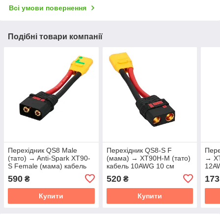
Всі умови повернення
Подібні товари компанії
Перехідник QS8 Male
Перехідник QS8-S F
Пере
(тато) → Anti-Spark XT90-
(мама) → XT90H-M (тато)
→ XT
S Female (мама) кабель
кабель 10AWG 10 см
12A
10AWG 10 см
590
520
173
₴
₴
Купити
Купити