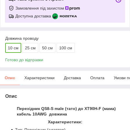
Замовлення під захистом
Доступна доставка
Довжина проводу
10 см
25 см
50 см
100 см
Готово до відправки
Опис
Характеристики
Доставка
Оплата
Умови п
Опис
Перехідник
QS8-S male
(тато) до
XT90H-F
(мама)
кабель 10AWG довжина
Характеристики:
Тип: Перехідник (адаптер)