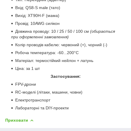
Вхід: QS8-S male (тато)
Вихід:
XT90H-F
(мама)
Провід: 10AWG силікон
Довжина проводу: 10 / 25 / 50 / 100 см
(обирається
при оформленні замовлення)
Колір проводів кабелю: червоний (+), чорний (-)
Робоча температура: -60...200°C
Матеріал: термостійкий нейлон + латунь
Ціна: за 1 шт
Застосування:
FPV-дрони
RC-моделі (літаки, машини, човни)
Електротранспорт
Лабораторні та DIY-проекти
Приховати