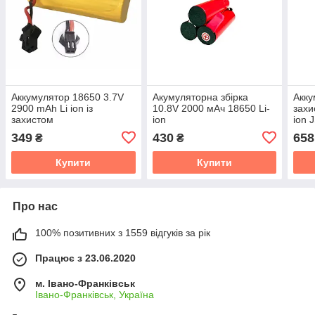
Аккумулятор 18650 3.7V
Акумуляторна збірка
Акку
2900 mAh Li ion із
10.8V 2000 мАч 18650 Li-
захи
захистом
ion
ion 
349
430
658
₴
₴
Купити
Купити
Про нас
100% позитивних з 1559 відгуків за рік
Працює з 23.06.2020
м. Івано-Франківськ
Івано-Франківськ, Україна