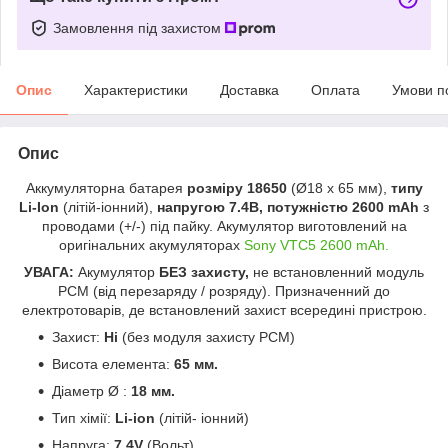
Замовлення під захистом
Опис
Характеристики
Доставка
Оплата
Умови п
Опис
Аккумуляторна батарея
розміру 18650
(Ø18 x 65 мм),
типу
Li-Ion
(літій-іонний),
напругою 7.4В, потужністю 2600 mAh
з
проводами (+/-) під пайку.
Акумулятор виготовлений на
оригінальних акумуляторах
Sony VTC5 2600 mAh.
УВАГА:
Акумулятор
БЕЗ захисту,
не встановленний модуль
РСМ (від перезаряду / розряду). Призначенний до
електротоварів, де встановлений захист всередині пристрою.
Захист:
Ні
(без модуля захисту РСМ)
Висота елемента:
65 мм.
Діаметр
Ø
:
18 мм.
Тип хімії:
Li-ion
(літій- іонний)
Напруга:
7.4V
(Вольт)