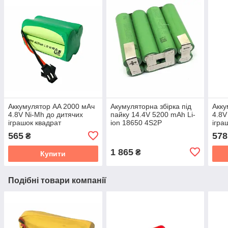
Аккумулятор AA 2000 мАч
Акумуляторна збірка під
Акку
4.8V Ni-Mh до дитячих
пайку 14.4V 5200 mAh Li-
4.8V
іграшок квадрат
ion 18650 4S2P
ігра
565
578
₴
1 865
₴
Купити
Подібні товари компанії