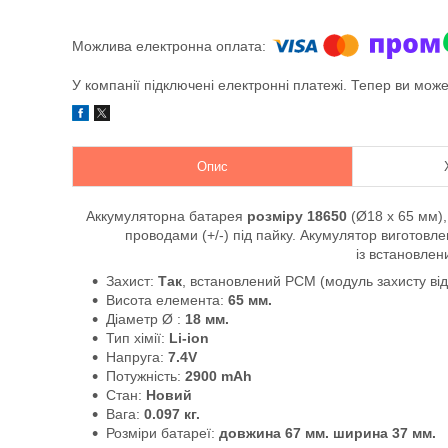
У компанії підключені електронні платежі. Тепер ви мож
Опис
Аккумуляторна батарея
розміру 18650
(Ø18 x 65 мм),
проводами (+/-) під пайку.
Акумулятор виготовле
із встановле
Захист:
Так
, встановлений PCM (модуль захисту від
Висота елемента:
65 мм.
Діаметр
Ø
:
18 мм.
Тип хімії:
Li-ion
Напруга:
7.4V
Потужність:
2900 mAh
Стан:
Новий
Вага:
0.097 кг.
Розміри батареї:
довжина 67 мм. ширина 37 мм.