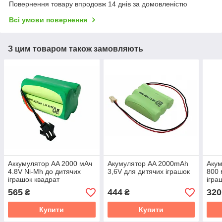
Повернення товару впродовж 14 днів за домовленістю
Всі умови повернення
З цим товаром також замовляють
Аккумулятор AA 2000 мАч
Акумулятор AA 2000mAh
Акум
4.8V Ni-Mh до дитячих
3,6V для дитячих іграшок
800 
іграшок квадрат
ігра
565
444
320
₴
₴
Купити
Купити