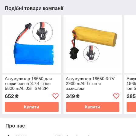
Подібні товари компанії
Аккумулятор 18650 для
Аккумулятор 18650 3.7V
Акку
лодки човна 3.7В Li ion
2900 mAh Li ion із
1865
5800 mAh JST SM-2P
захистом
ion 
652
349
285
₴
₴
Купити
Купити
Про нас