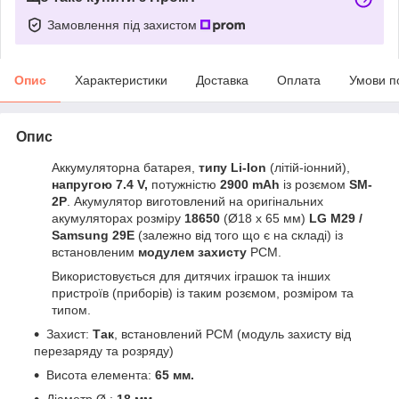
Замовлення під захистом
Опис
Характеристики
Доставка
Оплата
Умови п
Опис
Аккумуляторна батарея,
типу Li-Ion
(літій-іонний),
напругою 7.4 V,
потужністю
2900 mAh
із розємом
SM-
2P
. Акумулятор виготовлений на оригінальних
акумуляторах розміру
18650
(Ø18 x 65 мм)
LG M29 /
Samsung 29E
(залежно від того що є на складі)
із
встановленим
модулем захисту
PCM.
Використовується для дитячих іграшок та інших
пристроїв (приборів) із таким розємом, розміром та
типом.
Захист:
Так
, встановлений PCM (модуль захисту від
перезаряду та розряду)
Висота елемента:
65 мм.
Діаметр
Ø
:
18 мм.