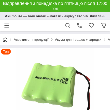
Відправлення з понеділка по п’ятницю після 17:00
год
Akumo UA — ваш онлайн-магазин акумуляторів. Живлення, 
Асортимент продукції
Акуми для іграшок + зарядки
А
Топ