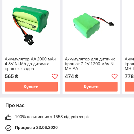
Аккумулятор AA 2000 мАч
Аккумулятор для дитячих
Акку
4.8V Ni-Mh до дитячих
іграшок 7.2V 1200 мАч Ni
ігра
іграшок квадрат
MH АА
MH 
565
474
778
₴
₴
Купити
Купити
Про нас
100% позитивних з 1558 відгуків за рік
Працює з 23.06.2020