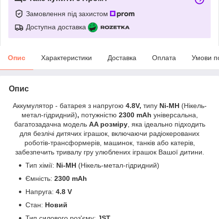
Замовлення під захистом
Доступна доставка
Опис
Характеристики
Доставка
Оплата
Умови п
Опис
Аккумулятор - батарея з
напругою
4.8V,
типу
Ni-MH
(Нікель-
метал-гідридний)
,
потужністю
2300 mAh
універсальна,
багатозадачна модель
AA розміру
, яка ідеально підходить
для безлічі дитячих іграшок, включаючи радіокерованих
роботів-трансформерів, машинок, танків або катерів,
забезпечить тривалу гру улюблених іграшок Вашої дитини.
Тип хімії:
Ni-MH
(Нікель-метал-гідридний)
Ємність:
2300 mAh
Напруга:
4.8 V
Стан:
Новий
Тип силового роз'єму:
JST