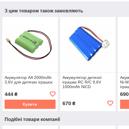
З цим товаром також замовляють
Акумулятор AA 2000mAh
Аккумулятор дитячої
Акум
3,6V для дитячих іграшок
іграшки RC R/C 9,6V
Ni-M
1000mAh NiCD
ігра
444
690
₴
670
₴
Купити
Подібні товари компанії