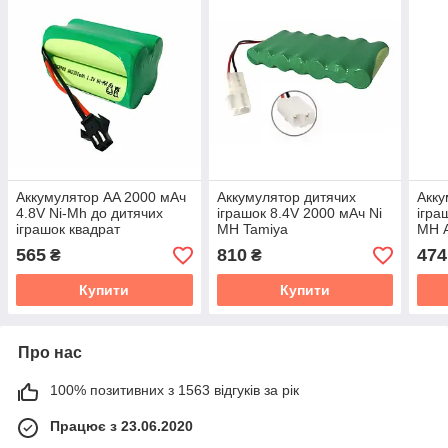
Аккумулятор AA 2000 мАч
Аккумулятор дитячих
Акку
4.8V Ni-Mh до дитячих
іграшок 8.4V 2000 мАч Ni
ігра
іграшок квадрат
MH Tamiya
MH 
565
810
474
₴
₴
Купити
Купити
Про нас
100% позитивних з 1563 відгуків за рік
Працює з 23.06.2020