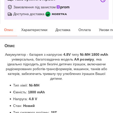
Замовлення під захистом
Доступна доставка
Опис
Характеристики
Доставка
Оплата
Умови п
Опис
Аккумулятор - батарея з
напругою
4.8V
типу
Ni-MH
1800 mAh
універсальна, багатозадачна модель
AA розміру
, яка
ідеально підходить для безлічі дитячих іграшок, включаючи
радіокерованих роботів-трансформерів, машинок, танків або
катерів, забезпечить тривалу гру улюблених іграшок Вашої
дитини.
Тип хімії:
Ni-MH
Ємність:
1800 mAh
Напруга:
4.8 V
Стан:
Новий
Тип силового роз'єму:
JST