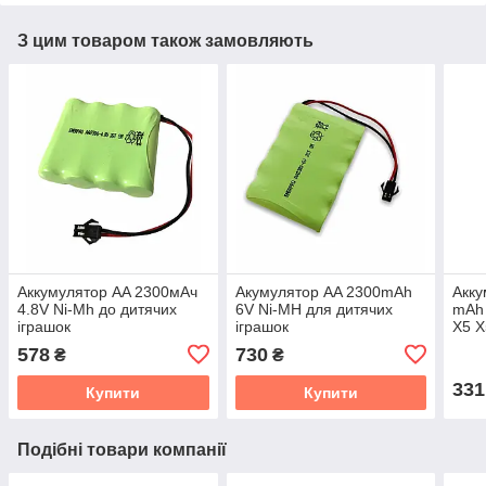
З цим товаром також замовляють
Аккумулятор AA 2300мАч
Акумулятор AA 2300mAh
Акку
4.8V Ni-Mh до дитячих
6V Ni-MH для дитячих
mAh
іграшок
іграшок
X5 
578
730
₴
₴
331
Купити
Купити
Подібні товари компанії