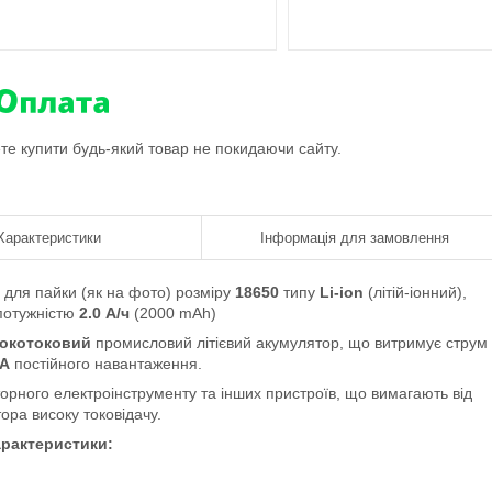
ете купити будь-який товар не покидаючи сайту.
Характеристики
Інформація для замовлення
 для пайки (як на фото) розміру
18650
типу
Li-ion
(літій-іонний),
 потужністю
2.0
А/ч
(2000 mAh)
окотоковий
промисловий літієвий акумулятор, що витримує струм
0А
постійного навантаження.
орного електроінструменту та інших пристроїв, що вимагають від
ора високу токовідачу.
рактеристики: