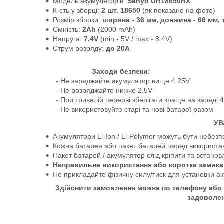
Модель акумуляторів:
Sanyo UR18650RX
К-сть у зборці:
2 шт. 18650
(як показано на фото)
Розмір зборки:
ширина - 36 мм, довжина - 66 мм, 
Ємність:
2Ah
(2000 mAh)
Напруга:
7.4V
(min - 5V / max - 8.4V)
Струм розряду:
до 20А
Заходи безпеки:
- Не заряджайте акумулятор вище 4.25V
- Не розряджайте нижче 2.5V
- При тривалій перерві зберігати краще на заряді 
- Не використовуйте старі та нові батареї разом
УВ
Акумулятори Li-Ion / Li-Polymer можуть бути небе
Кожна батарея або пакет батарей перед використ
Пакет батарей / акумулятор слід кріпити та встан
Неправильне використання або коротке замика
Не прикладайте фізичну силу/тиск для установки а
Здійснити замовлення можна по телефону або 
задоволе