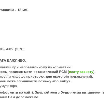
товщина - 18 мм.
40% -60% (3.7В)
АГА ВАЖЛИВО:
зпечними
при неправильному використанні.
анням
повинен мати встановлений PCM (
плату захисту
).
овлювати лише до
пристрою, для якого він призначений.
ння може спричинити пожежу або вибух.
кумулятора.
оформити на сайті. Звертайтеся з будь-якими питаннями, з
нням Вам допоможемо.