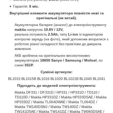
Гарантія:
6 міс.
Внутрішнні елементи аккумулятора повністю нові та
оригінальні (не китай).
Акумуляторна батарея (аналог) до електроінструменту
makita
напругою
10.8V / 12V,
реальна потужність
2.5Ah,
типу
Li-ion
із індикатором
контролю заряду (на фото), який допоможе впоратися з
роботою різної складності без прив'язки до джерела
живлення.
АКБ зроблена на оригінальних високотокових
аккумуляторах
18650 Sanyo / Samsung / Molicel
, по
схемі
3S1P.
Сумісні артикули:
BL1015 BL1015B BL1016 BL1020 BL1021B BL1040 BL1041
Підходить до моделей електроінструмента:
Makita DF331 / DF331D / HP331 / HP331D / TD110 /
TD110D /
Makita HP331DZ / Makita HP333DSAE / Makita
HP333DZ / Makita TL064DWAE / Makita TL064DZ /
Makita TW140DSMJ / Makita TW140DZ / Makita
TW141DSAE / Makita TW141DZ / Makita TW060DSAE /