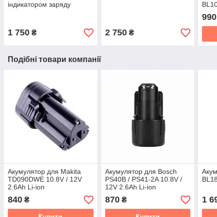
індикатором заряду
BL10
12В 
990
1 750
2 750
₴
₴
Подібні товари компанії
Акумулятор для Makita
Акумулятор для Bosch
Акум
TD090DWE 10.8V / 12V
PS40B / PS41-2A 10.8V /
BL18
2.6Ah Li-ion
12V 2.6Ah Li-ion
840
870
1 6
₴
₴
Купити
Купити