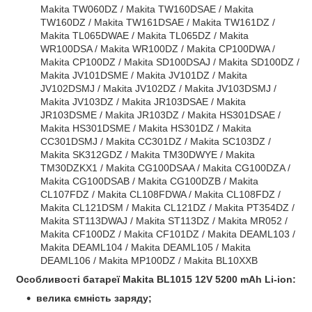
Makita TW060DZ / Makita TW160DSAE / Makita
TW160DZ / Makita TW161DSAE / Makita TW161DZ /
Makita TL065DWAE / Makita TL065DZ / Makita
WR100DSA / Makita WR100DZ / Makita CP100DWA /
Makita CP100DZ / Makita SD100DSAJ / Makita SD100DZ /
Makita JV101DSME / Makita JV101DZ / Makita
JV102DSMJ / Makita JV102DZ / Makita JV103DSMJ /
Makita JV103DZ / Makita JR103DSAE / Makita
JR103DSME / Makita JR103DZ / Makita HS301DSAE /
Makita HS301DSME / Makita HS301DZ / Makita
CC301DSMJ / Makita CC301DZ / Makita SC103DZ /
Makita SK312GDZ / Makita TM30DWYE / Makita
TM30DZKX1 / Makita CG100DSAA / Makita CG100DZA /
Makita CG100DSAB / Makita CG100DZB / Makita
CL107FDZ / Makita CL108FDWA / Makita CL108FDZ /
Makita CL121DSM / Makita CL121DZ / Makita PT354DZ /
Makita ST113DWAJ / Makita ST113DZ / Makita MR052 /
Makita CF100DZ / Makita CF101DZ / Makita DEAML103 /
Makita DEAML104 / Makita DEAML105 / Makita
DEAML106 / Makita MP100DZ / Makita BL10XXB
Особливості батареї
Makita BL1015 12V 5200 mAh
Li-ion
:
велика ємність заряду;