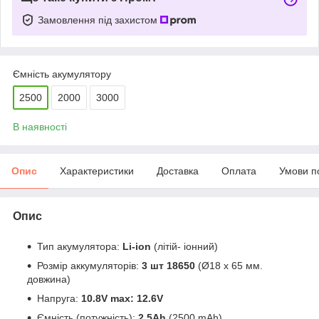
Замовлення під захистом
Ємність акумулятору
2500
2000
3000
В наявності
Опис
Характеристики
Доставка
Оплата
Умови п
Опис
Тип акумулятора:
Li-ion
(літій- іонний)
Розмір аккумуляторів:
3 шт 18650
(Ø18 x 65 мм.
довжина)
Напруга:
10.8V max: 12.6V
Ємність (потужність):
2.5Ah
(2500 mAh)