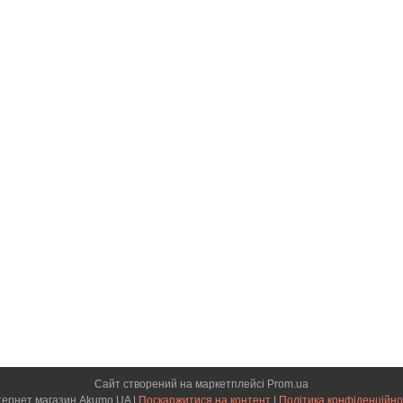
Сайт створений на маркетплейсі
Prom.ua
Інтернет магазин Akumo UA |
Поскаржитися на контент
|
Політика конфіденційно