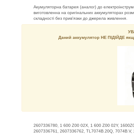
Акумуляторна батарея (аналог) до електроінстру
виготовленна на оригінальних аккумуляторах роз
складності без прив'язки до джерела живлення.
УВ
Даний аккумулятор НЕ ПІДІЙДЕ
якщ
2607336780, 1 600 Z00 02X, 1 600 Z00 02Y, 1600
2607336761, 2607336762, TL7074B.20Q, 7074B.V,