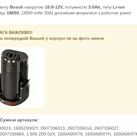
менту
Bosch
напругою
10.8-12V,
потужністю
3.0Ah,
типу
Li-ion
міру
18650
,
(3000 mAh 30A)
допоможе впоратися з роботою різної
АГА ВАЖЛИВО
!
о попередній Ваший у корпусі
як на фото нижче
Сумісні артикули:
Z0002X, 1600Z0002Y, 2607336013, 2607336014, 2607336027,
 2607336864, 1.600.Z00.02X, 1600A00X79, 1600A00X7H, 1600A00X7