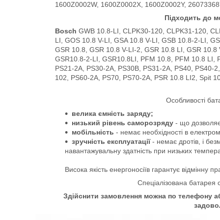
1600Z0002W, 1600Z0002X, 1600Z0002Y, 26073368
Підходить до м
Bosch
GWB 10.8-LI, CLPK30-120, CLPK31-120, CL
LI, GOS 10.8 V-LI, GSA 10.8 V-LI, GSB 10.8-2-LI, G
GSR 10.8, GSR 10.8 V-LI-2, GSR 10.8 LI, GSR 10.8 V
GSR10.8-2-LI, GSR10.8LI, PFM 10.8, PFM 10.8 LI, 
PS21-2A, PS30-2A, PS30B, PS31-2A, PS40, PS40-2,
102, PS60-2A, PS70, PS70-2A, PSR 10.8 LI2, Spit 10
Особливості бат
велика ємність заряду;
низький рівень саморозряду
- що дозволяє
мобільність
- немає необхідності в електро
зручність експлуатації
- немає дротів, і бе
навантажувальну здатність при низьких темпер
Висока якість енергоносіїв гарантує відмінну пр
Спеціалізована батарея 
Здійснити замовлення можна по телефону аб
задово