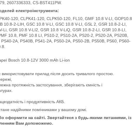
79, 2607336333, CS-BST411PW.
оделей електроінструмента:
PK40-120, CLPK41-120, CLPK50-120, FL10, GMF 10.8 V-LI, GOP10.8
SB 10.8-2-LIH, GSC 10.8 V-LI, GSC 10.8 V-LI, GSL 2, GSR 10.8-2-LI,
-Li, GSR 10.8 V-LI2, GSR 10.8 V-LiQ, GSR 10.8-2-LI, GSR 10.8-LI,
PMF 10.8, PMF 10.8 LI, PS10-2, PS10-2A, PS20-2, PS20-2A, PS20B,
 PS40-2A, PS40B, PS41-2A, PS50-2A, PS50-2B, PS50B, PS60, PS60-
.8.
ареї Bosch 10.8-12V 3000 mAh Li-ion
 використовувати прилад після досить тривалого простою.
мережі,
змежна протяжність застосування, зберігають ємність і
атурах.
ацездатність і продуктивність АКБ.
стане надійними помічниками у вашому домі.
о оформити на сайті. Звертайтеся з будь-якими питаннями, із
ленням Вам допоможемо.