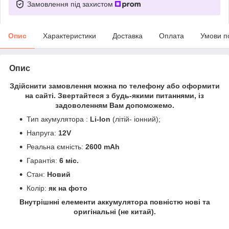
Замовлення під захистом
Опис
Характеристики
Доставка
Оплата
Умови п
Опис
Здійснити замовлення можна по телефону або оформити
на сайті. Звертайтеся з будь-якими питаннями, із
задоволенням Вам допоможемо.
Тип акумулятора :
Li-Ion
(літій- іонний);
Напруга:
12V
Реальна ємність:
2600 mAh
Гарантія:
6 міс.
Стан:
Новий
Колір:
як на фото
Внутрішнні елементи аккумулятора повністю нові та
оригінальні (не китай).