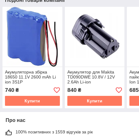
Подібні товари компанії
Акумуляторна збірка
Акумулятор для Makita
Акум
18650 11.1V 2600 mAh Li
TD090DWE 10.8V / 12V
пайк
ion 3S1P
2.6Ah Li-ion
Ion 
740
840
685
₴
₴
Купити
Купити
Про нас
100% позитивних з 1559 відгуків за рік