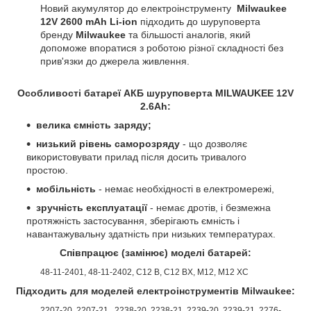
Новий акумулятор до електроінструменту
Milwaukee
12V 2600 mAh Li-ion
підходить до шуруповерта
бренду
Milwaukee
та більшості аналогів, який
допоможе впоратися з роботою різної складності без
прив'язки до джерела живлення.
Особливості батареї АКБ шуруповерта
MILWAUKEE 12V
2.6Ah
:
велика ємність заряду;
низький рівень саморозряду
- що дозволяє
використовувати прилад після досить тривалого
простою.
мобільність
- немає необхідності в електромережі,
зручність експлуатації
- немає дротів, і безмежна
протяжність застосування, зберігають ємність і
навантажувальну здатність при низьких температурах.
Співпрацює (замінює) моделі батарей:
48-11-2401, 48-11-2402, C12 B, C12 BX, M12, M12 XC
Підходить для моделей електроінструментів
Milwaukee
:
2207-20, 2207-21, 2238-20, 2238-21, 2239-20, 2239-21, 2276-