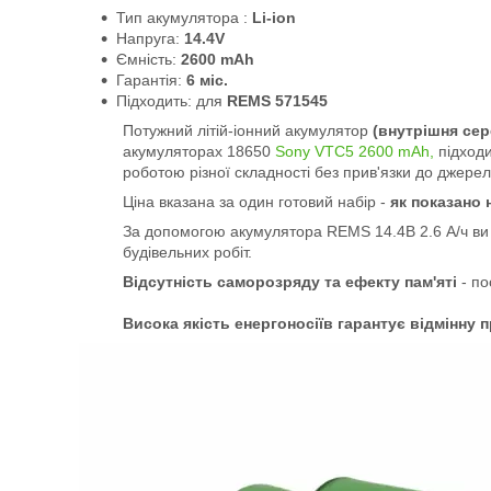
Тип акумулятора :
Li-ion
Напруга:
14.4V
Ємність:
2600 mAh
Гарантія:
6 міс.
Підходить: для
REMS 571545
Потужний літій-іонний акумулятор
(внутрішня се
акумуляторах 18650
Sony VTC5 2600 mAh,
підходи
роботою різної складності без прив'язки до джере
Ціна вказана за один готовий набір -
як показано 
За допомогою акумулятора
REMS
14.4В 2.6 А/ч в
будівельних робіт.
Відсутність саморозряду та ефекту пам'яті
- по
Висока якість енергоносіїв гарантує відмінну 