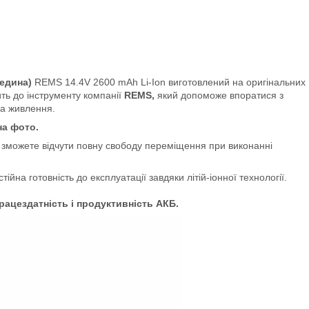
редина)
REMS
14.4V 2600 mAh Li-Ion виготовлений на оригінальних
ть до інструменту компанії
REMS,
який допоможе впоратися з
ла живлення.
на фото.
и зможете відчути повну свободу переміщення при виконанні
стійна готовність до експлуатації завдяки літій-іонної технології.
працездатність і продуктивність АКБ.