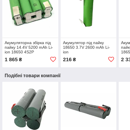
Акумуляторна збірка під
Акумулятор під пайку
Акум
пайку 14.4V 5200 mAh Li-
18650 3.7V 2600 mAh Li-
пайк
ion 18650 4S2P
ion
186
1 865
216
2 3
₴
₴
Подібні товари компанії