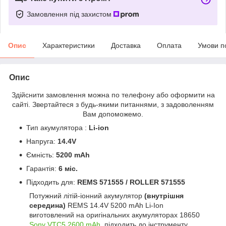
Замовлення під захистом
Опис
Характеристики
Доставка
Оплата
Умови п
Опис
Здійснити замовлення можна по телефону або оформити на
сайті. Звертайтеся з будь-якими питаннями, з задоволенням
Вам допоможемо.
Тип акумулятора :
Li-ion
Напруга:
14.4V
Ємність:
5200 mAh
Гарантія:
6 міс.
Підходить для:
REMS 571555 / ROLLER 571555
Потужний літій-іонний акумулятор
(внутрішня
середина)
REMS
14.4V 5200 mAh Li-Ion
виготовлений на оригінальних акумуляторах 18650
Sony VTC5 2600 mAh,
підходить до інструменту