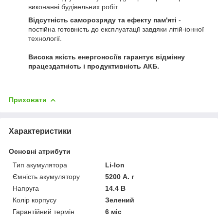
виконанні будівельних робіт.
Відсутність саморозряду та ефекту пам'яті
-
постійна готовність до експлуатації завдяки літій-іонної
технології.
Висока якість енергоносіїв гарантує відмінну
працездатність і продуктивність АКБ.
Приховати
Характеристики
Основні атрибути
Тип акумулятора
Li-Ion
Ємність акумулятору
5200 А. г
Напруга
14.4 В
Колір корпусу
Зелений
Гарантійний термін
6 міс