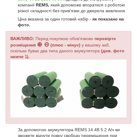
компанії
REMS,
який допоможе впоратися з роботою
різної складності без прив'язки до джерела живлення.
Ціна вказана за один готовий набір -
як показано на
фото.
ВАЖЛИВО:
Перед покупкою обов'язково
перевірте
⊕ ⊝
розміщення
(плюс - мінус)
у вашому акб,
оскільки буває два типа даного акумулятора
(див. фото
нижче ⤵).
За допомогою акумулятора
REMS
14.4В 5.2 А/ч ви
зможете відчути повну свободу переміщення при