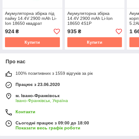
Акумуляторна збірка під
Акумуляторна збірка
Акум
пайку 14.4V 2900 mAh Li-
14.4V 2900 mAh Li-Ion
корп
Ion 18650 квадрат
18650 4S1P
5.2A
924
935
1 6
₴
₴
Купити
Купити
Про нас
100% позитивних з 1559 відгуків за рік
Працює з 23.06.2020
м. Івано-Франківськ
Івано-Франківськ, Україна
Контакти
Сьогодні працює з 09:00 до 18:00
Показати весь графік роботи