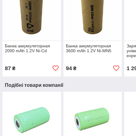
Банка аккумуляторная
Банка аккумуляторная
Заря
2000 mAh 1.2V Ni-Cd
3600 mAh 1.2V Ni-MN5
унів
expe
AAA
87
94
1 2
₴
₴
Подібні товари компанії