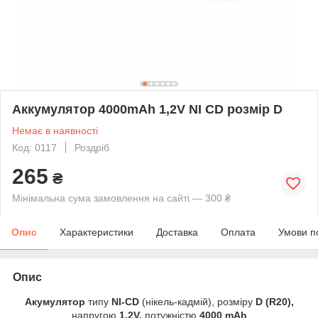
Аккумулятор 4000mAh 1,2V NI CD розмір D
Немає в наявності
Код: 0117
Роздріб
265
₴
Мінімальна сума замовлення на сайті — 300 ₴
Опис
Характеристики
Доставка
Оплата
Умови п
Опис
Акумулятор
типу
NI-CD
(нікель-кадмій), розміру
D (R20),
напругою
1.2V,
потужністю
4000 mAh