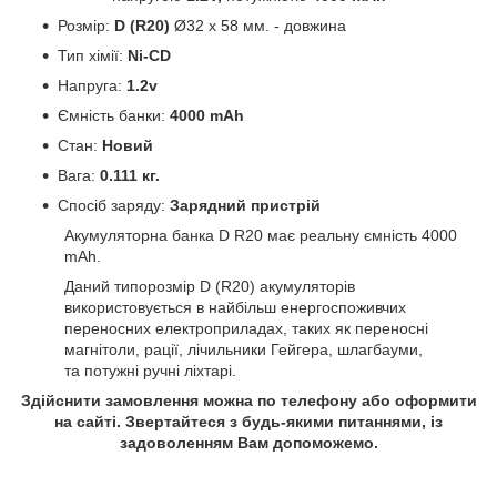
Розмір:
D (R20)
Ø32 x 58 мм. - довжина
Тип хімії:
Ni-СD
Напруга:
1.2v
Ємність банки:
4000 mAh
Стан:
Новий
Вага:
0.111 кг.
Спосіб заряду:
Зарядний пристрій
Акумуляторна банка D
R20 має реальну ємні
сть 4000
mAh.
Даний типорозмір
D (R20)
акумуляторів
використовується в найбільш енергоспоживчих
переносних електроприладах, таких як переносні
магнітоли, рації, лічильники Гейгера, шлагбауми,
та потужні ручні ліхтарі.
Здійснити замовлення можна по телефону або оформити
на сайті. Звертайтеся з будь-якими питаннями, із
задоволенням Вам допоможемо.