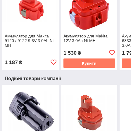
Акумулятор для Makita
Акумулятор для Makita
Акум
9120 / 9122 9.6V 3.0Ah Ni-
12V 3.0Ah Ni-MH
6333
MH
3.0A
1 530
1 7
₴
1 187
₴
Купити
Подібні товари компанії