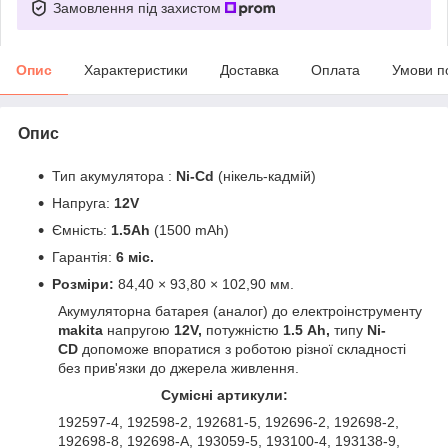
Замовлення під захистом
Опис
Характеристики
Доставка
Оплата
Умови п
Опис
Тип акумулятора :
Ni-Cd
(нікель-кадмій)
Напруга:
12V
Ємність:
1.5Ah
(1500 mAh)
Гарантія:
6 міс.
Розміри:
84,40 × 93,80 × 102,90 мм.
Акумуляторна батарея (аналог) до електроінструменту
makita
напругою
12V,
потужністю
1.5 Ah,
типу
Ni-
CD
допоможе впоратися з роботою різної складності
без прив'язки до джерела живлення.
Сумісні артикули:
192597-4, 192598-2, 192681-5, 192696-2, 192698-2,
192698-8, 192698-A, 193059-5, 193100-4, 193138-9,