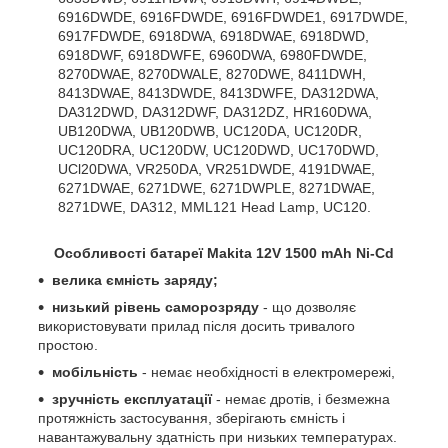
6916DWDE, 6916FDWDE, 6916FDWDE1, 6917DWDE,
6917FDWDE, 6918DWA, 6918DWAE, 6918DWD,
6918DWF, 6918DWFE, 6960DWA, 6980FDWDE,
8270DWAE, 8270DWALE, 8270DWE, 8411DWH,
8413DWAE, 8413DWDE, 8413DWFE, DA312DWA,
DA312DWD, DA312DWF, DA312DZ, HR160DWA,
UB120DWA, UB120DWB, UC120DA, UC120DR,
UC120DRA, UC120DW, UC120DWD, UC170DWD,
UCl20DWA, VR250DA, VR251DWDE, 4191DWAE,
6271DWAE, 6271DWE, 6271DWPLE, 8271DWAE,
8271DWE, DA312, MML121 Head Lamp, UC120.
Особливості батареї Makita 12V 1500 mAh Ni-Cd
велика ємність заряду;
низький рівень саморозряду
- що дозволяє
використовувати прилад після досить тривалого
простою.
мобільність
- немає необхідності в електромережі,
зручність експлуатації
- немає дротів, і безмежна
протяжність застосування, зберігають ємність і
навантажувальну здатність при низьких температурах.