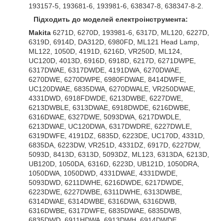
193157-5, 193681-6, 193981-6, 638347-8, 638347-8-2.
Підходить до моделей електроінструмента:
Makita
6271D, 6270D, 193981-6, 6317D, ML120, 6227D,
6319D, 6914D, DA312D, 6980FD, ML121 Head Lamp,
ML122, 1050D, 4191D, 6216D, VR250D, ML124,
UC120D, 4013D, 6916D, 6918D, 6217D, 6271DWPE,
6317DWAE, 6317DWDE, 4191DWA, 6270DWAE,
6270DWE, 6270DWPE, 6980FDWAE, 8414DWFE,
UC120DWAE, 6835DWA, 6270DWALE, VR250DWAE,
4331DWD, 6918FDWDE, 6213DWBE, 6227DWE,
6213DWBLE, 6313DWAE, 6918DWDE, 6216DWBE,
6316DWAE, 6327DWE, 5093DWA, 6217DWDLE,
6213DWAE, UC120DWA, 6317DWDRE, 6227DWLE,
6319DWFE, 4191DZ, 6835D, 6223DE, UC170D, 4331D,
6835DA, 6223DW, VR251D, 4331DZ, 6917D, 6227DW,
5093D, 8413D, 6313D, 5093DZ, ML123, 6313DA, 6213D,
UB120D, 1050DA, 6316D, 6223D, UB121D, 1050DRA,
1050DWA, 1050DWD, 4331DWAE, 4331DWDE,
5093DWD, 6211DWHE, 6216DWDE, 6217DWDE,
6223DWE, 6227DWBE, 6311DWHE, 6313DWBE,
6314DWAE, 6314DWBE, 6316DWA, 6316DWB,
6316DWBE, 6317DWFE, 6835DWAE, 6835DWB,
6835DWD, 6911HDWA, 6913DWH, 6914DWDE,