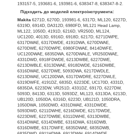
193157-5, 193681-6, 193981-6, 638347-8, 638347-8-2.
Підходить до моделей електроінструмента:
Makita
6271D, 6270D, 193981-6, 6317D, ML120, 6227D,
6319D, 6914D, DA312D, 6980FD, ML121 Head Lamp,
ML122, 1050D, 4191D, 6216D, VR250D, ML124,
UC120D, 4013D, 6916D, 6918D, 6217D, 6271DWPE,
6317DWAE, 6317DWDE, 4191DWA, 6270DWAE,
6270DWE, 6270DWPE, 6980FDWAE, 8414DWFE,
UC120DWAE, 6835DWA, 6270DWALE, VR250DWAE,
4331DWD, 6918FDWDE, 6213DWBE, 6227DWE,
6213DWBLE, 6313DWAE, 6918DWDE, 6216DWBE,
6316DWAE, 6327DWE, 5093DWA, 6217DWDLE,
6213DWAE, UC120DWA, 6317DWDRE, 6227DWLE,
6319DWFE, 4191DZ, 6835D, 6223DE, UC170D, 4331D,
6835DA, 6223DW, VR251D, 4331DZ, 6917D, 6227DW,
5093D, 8413D, 6313D, 5093DZ, ML123, 6313DA, 6213D,
UB120D, 1050DA, 6316D, 6223D, UB121D, 1050DRA,
1050DWA, 1050DWD, 4331DWAE, 4331DWDE,
5093DWD, 6211DWHE, 6216DWDE, 6217DWDE,
6223DWE, 6227DWBE, 6311DWHE, 6313DWBE,
6314DWAE, 6314DWBE, 6316DWA, 6316DWB,
6316DWBE, 6317DWFE, 6835DWAE, 6835DWB,
6835DWD, 6911HDWA, 6913DWH, 6914DWDE,