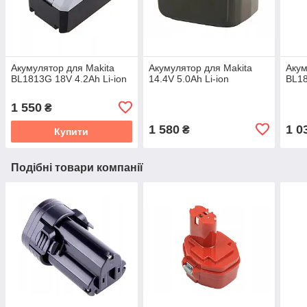
Акумулятор для Makita
Акумулятор для Makita
Акум
BL1813G 18V 4.2Ah Li-ion
14.4V 5.0Ah Li-ion
BL18
1 550
₴
1 580
1 0
₴
Купити
Подібні товари компанії