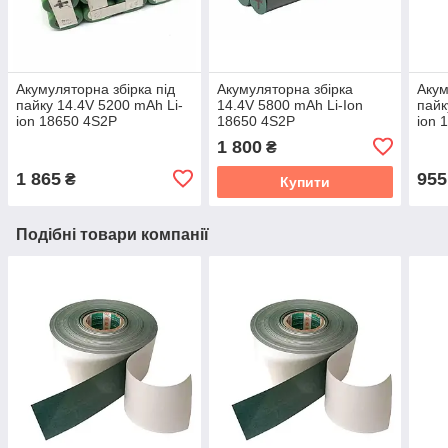
Акумуляторна збірка під
Акумуляторна збірка
Акум
пайку 14.4V 5200 mAh Li-
14.4V 5800 mAh Li-Ion
пайк
ion 18650 4S2P
18650 4S2P
ion 
1 800
₴
1 865
955
₴
Купити
Подібні товари компанії