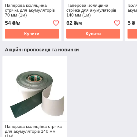
Паперова ізоляційна
Паперова ізоляційна
Ізол
стрічка для акумуляторів
стрічка для акумуляторів
акум
70 мм (1м)
140 мм (1м)
54
62
5
₴/м
₴/м
₴
Купити
Купити
Акційні пропозиції та новинки
Паперова ізоляційна стрічка
для акумуляторів 140 мм
(1м)