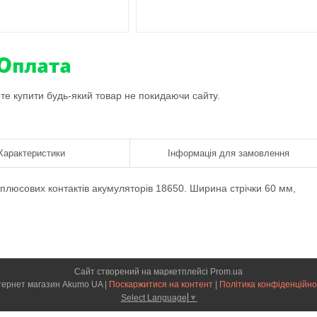
ете купити будь-який товар не покидаючи сайту.
Характеристики
Інформація для замовлення
плюсових контактів акумуляторів 18650. Ширина стрічки 60 мм,
Сайт створений на маркетплейсі
Prom.ua
Інтернет магазин Akumo UA |
Поскаржитися на контент
|
Політика конфіденційно
Select Language
▼