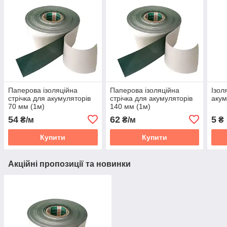
Паперова ізоляційна
Паперова ізоляційна
Ізол
стрічка для акумуляторів
стрічка для акумуляторів
акум
70 мм (1м)
140 мм (1м)
54
62
5
₴/м
₴/м
₴
Купити
Купити
Акційні пропозиції та новинки