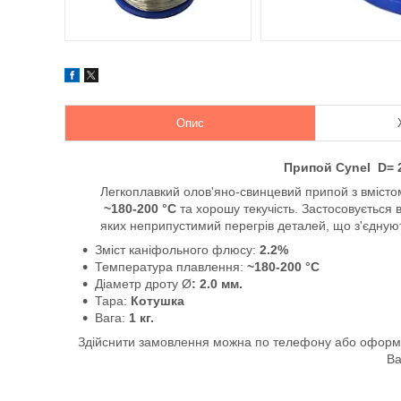
Опис
Припой Cynel D= 
Легкоплавкий о
лов'яно-свинцевий припой з вміст
~180-200 °C
та хорошу текучість. Застосовується 
яких неприпустимий перегрів деталей, що з'єдную
Зміст каніфольного флюсу:
2.2%
Температура плавлення:
~180-200 °C
Діаметр дроту Ø
: 2.0 мм.
Тара:
Котушка
Вага:
1 кг.
Здійснити замовлення можна по телефону або оформит
Ва