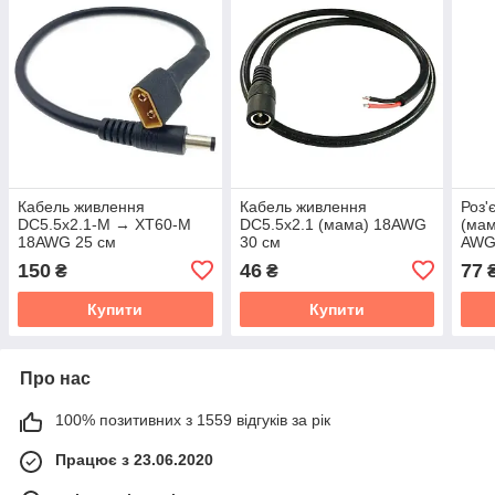
Кабель живлення
Кабель живлення
Роз'
DC5.5x2.1-M → XT60-M
DC5.5x2.1 (мама) 18AWG
(мам
18AWG 25 см
30 см
AWG
150
46
77
₴
₴
Купити
Купити
Про нас
100% позитивних з 1559 відгуків за рік
Працює з 23.06.2020