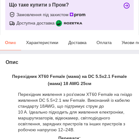
Що таке купити з Пром?
Замовлення під захистом
Доступна доставка
Опис
Характеристики
Доставка
Оплата
Умови п
Опис
Перехідник XT60 Female (мама) на DC 5.5x2.1 Female
(мама) 18 AWG 25см
Перехідник живлення з роз'ємом XT60 Female на гніздо
живлення DC 5.5×2.1 мм Female. Виконаний із кабелю
стандарту 18AWG, що підтримує струм до
10 А. Ідеально підходить для живлення електроніки,
маршрутизаторів, відеокамер, світлодіодного
освітлення, зарядних пристроїв та інших пристроїв з
робочою напругою 12–24В.
Переваги: