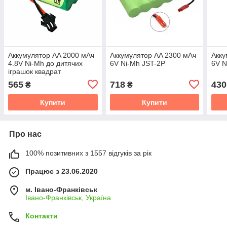
Аккумулятор AA 2000 мАч
Аккумулятор AA 2300 мАч
Акку
4.8V Ni-Mh до дитячих
6V Ni-Mh JST-2P
6V N
іграшок квадрат
565
718
430
₴
₴
Купити
Купити
Про нас
100% позитивних з 1557 відгуків за рік
Працює з 23.06.2020
м. Івано-Франківськ
Івано-Франківськ, Україна
Контакти