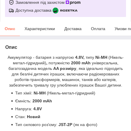
Замовлення під захистом
Доступна доставка
Опис
Характеристики
Доставка
Оплата
Умови п
Опис
Аккумулятор - батарея з
напругою
4.8V,
типу
Ni-MH
(Нікель-
метал-гідридний)
,
потужністю
2000 mAh
універсальна,
багатозадачна модель
AA розміру
, яка ідеально підходить
для безлічі дитячих іграшок, включаючи радіокерованих
роботів-трансформерів, машинок, танків або катерів,
забезпечить тривалу гру улюблених іграшок Вашої дитини.
Тип хімії:
Ni-MH
(Нікель-метал-гідридний)
Ємність:
2000 mAh
Напруга:
4.8V
Стан:
Новий
Тип силового роз'єму:
JST-2P
(як на фото)