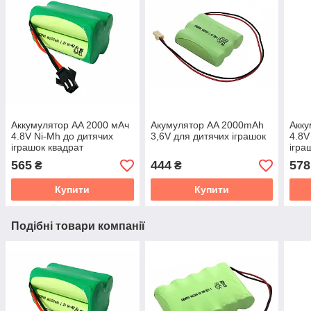
Аккумулятор AA 2000 мАч
Акумулятор AA 2000mAh
Акку
4.8V Ni-Mh до дитячих
3,6V для дитячих іграшок
4.8V
іграшок квадрат
ігра
565
444
578
₴
₴
Купити
Купити
Подібні товари компанії