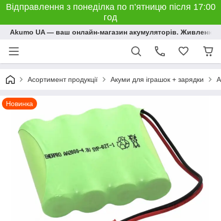
Відправлення з понеділка по п’ятницю після 17:00
год
Akumo UA — ваш онлайн-магазин акумуляторів. Живлення, 
Асортимент продукції
Акуми для іграшок + зарядки
А
Новинка