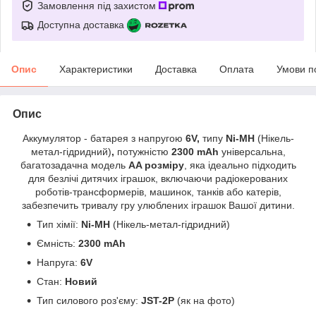
Замовлення під захистом
Доступна доставка
Опис
Характеристики
Доставка
Оплата
Умови п
Опис
Аккумулятор - батарея з
напругою
6V,
типу
Ni-MH
(Нікель-
метал-гідридний)
,
потужністю
2300 mAh
універсальна,
багатозадачна модель
AA розміру
, яка ідеально підходить
для безлічі дитячих іграшок, включаючи радіокерованих
роботів-трансформерів, машинок, танків або катерів,
забезпечить тривалу гру улюблених іграшок Вашої дитини.
Тип хімії:
Ni-MH
(Нікель-метал-гідридний)
Ємність:
2300 mAh
Напруга:
6V
Стан:
Новий
Тип силового роз'єму:
JST-2P
(як на фото)