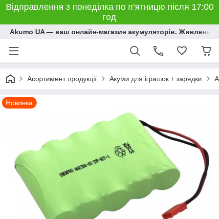
Відправлення з понеділка по п’ятницю після 17:00
год
Akumo UA — ваш онлайн-магазин акумуляторів. Живлення, 
Асортимент продукції
Акуми для іграшок + зарядки
А
Новинка