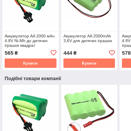
Аккумулятор AA 2000 мАч
Акумулятор AA 2000mAh
Акку
4.8V Ni-Mh до дитячих
3,6V для дитячих іграшок
4.8V
іграшок квадрат
ігра
565
444
578
₴
₴
Купити
Купити
Подібні товари компанії