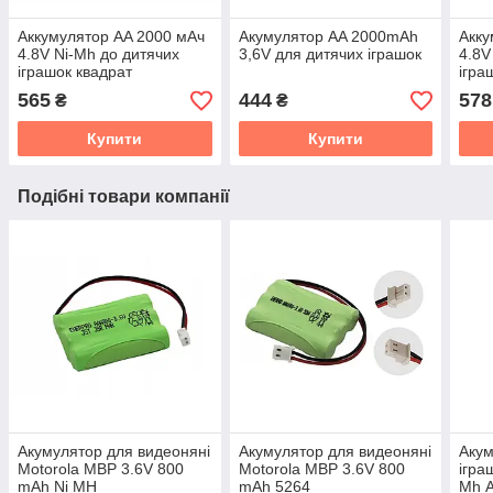
Аккумулятор AA 2000 мАч
Акумулятор AA 2000mAh
Акку
4.8V Ni-Mh до дитячих
3,6V для дитячих іграшок
4.8V
іграшок квадрат
ігра
565
444
578
₴
₴
Купити
Купити
Подібні товари компанії
Акумулятор для видеоняні
Акумулятор для видеоняні
Акум
Motorola MBP 3.6V 800
Motorola MBP 3.6V 800
ігра
mAh Ni MH
mAh 5264
Mh 