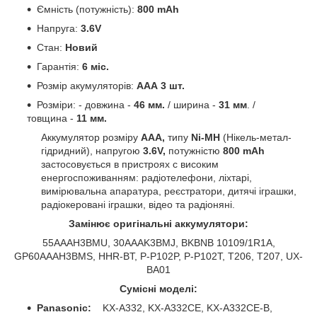
Ємність (потужність):
800 mAh
Напруга:
3.6V
Стан:
Новий
Гарантія:
6 міс.
Розмір акумуляторів:
AАА 3 шт.
Розміри: - довжина -
46 мм.
/ ширина -
31 мм
. /
товщина -
11 мм.
Аккумулятор розміру
ААА,
типу
Ni-MH
(Нікель-метал-
гідридний),
напругою
3.6
V,
потужністю
800 mAh
застосовується
в пристроях c високим
енергоспоживанням: радіотелефони, ліхтарі,
вимірювальна апаратура, реєстратори, дитячі іграшки,
радіокеровані іграшки, відео та радіоняні.
Замінює оригінальні аккумулятори:
55AAAH3BMU, 30AAAK3BMJ, BKBNB 10109/1R1A,
GP60AAAH3BMS, HHR-BT, P-P102P, P-P102T, T206, T207, UX-
BA01
Сумісні моделі:
Panasonic:
KX-A332, KX-A332CE, KX-A332CE-B,