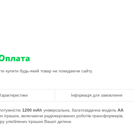
ете купити будь-який товар не покидаючи сайту.
Характеристики
Інформація для замовлення
потужністю
12
00 mAh
універсальна, багатозадачна модель
AA
ячих іграшок, включаючи радіокерованих роботів-трансформерів,
 гру улюблених іграшок Вашої дитини.