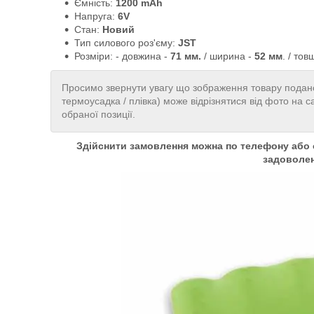
Ємність:
1200 mAh
Напруга:
6V
Стан:
Новий
Тип силового роз'єму:
JST
Розміри: - довжина -
71 мм.
/ ширина -
52 мм
. / то
Просимо звернути увагу що зображення товару подано
термоусадка / плівка) може відрізнятися від фото на с
обраної позиції.
Здійснити замовлення можна по телефону або о
задоволе