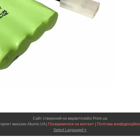
Сайт створений на маркетплейсі
Prom.ua
Інтернет магазин Akumo UA |
Поскаржитися на контент
|
Політика конфіденційно
Select Language
▼