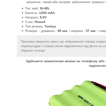
машинок, танків або катерів, забезпечить тривалу
Тип хімії:
Ni-Mh
Ємність:
1200 mAh
Напруга:
9.6V
Стан:
Новий
Тип розєму:
Tamiya
Розміри: - довжина -
98 мм.
/ ширина -
57 мм
. / то
Просимо звернути увагу що зображення товару подано
термоусадка / плівка) може відрізнятися від фото на с
обраної позиції.
Здійснити замовлення можна по телефону або о
задоволе