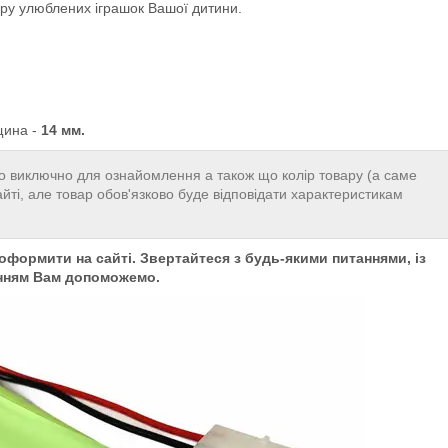
 гру улюблених іграшок Вашої дитини.
вщина -
14 мм.
 виключно для ознайомлення а також що колір товару (а саме
айті, але товар обов'язково буде відповідати характеристикам
формити на сайті. Звертайтеся з будь-якими питаннями, із
нням Вам допоможемо.