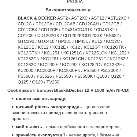
PS130A
Використовується у:
BLACK & DECKER
AST2 / AST2XC / AST12 / AST12XC /
CD12C / CD12CA / CD12CAB / CD12CAH / CD12CB /
CD12CBK / CD12CE / CD431/CD431K / CD431K2 /
CD1200 / CD1202GK / CD1202K/CD120GK / FS632 /
GTC390 / GTC410 / HP331 / HP431 / KC12 / KC12C /
KC12CE / KC12 / KC12E / KC12 / KC12GT / KC12GTK /
KC12GTKH / KC1251 / KC1251C / KC1251CN / KC1252 /
KC1252CN / KC1261 / KC1261CN / KC1261F / KC1262 /
KC1262C / KC1262F / KC1282 / KC1282C / KC1282F /
KC2000 / KC2000F / KC2000FK / PS350 / PS1200K /
PS3500 / PS3525 / PS3550 / PS3550K / Q100 / Q120 /
Q125 / Q129 / TV250
Особливості батареї
Black&Decker 12 V 1500 mAh NI-CD
:
велика ємність заряду;
низький рівень саморозряду -
що дозволяє
використовувати прилад після досить тривалого
простою.
мобільність
- немає необхідності в електромережі,
зручність експлуатації
- немає дротів, і безмежна