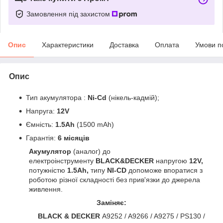
Замовлення під захистом
Опис
Характеристики
Доставка
Оплата
Умови п
Опис
Тип акумулятора :
Ni-Cd
(нікель-кадмій);
Напруга:
12V
Ємність:
1.5Ah
(1500 mAh)
Гарантія:
6 місяців
Акумулятор
(аналог) до
електроінструменту
BLACK&DECKER
напругою
12V,
потужністю
1.5Ah,
типу
NI-CD
допоможе впоратися з
роботою різної складності без прив'язки до джерела
живлення.
Заміняє:
BLACK & DECKER
A9252 / A9266 / A9275 / PS130 /