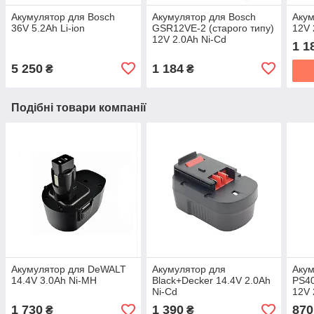
Акумулятор для Bosch
Акумулятор для Bosch
Акум
36V 5.2Ah Li-ion
GSR12VE-2 (старого типу)
12V 
12V 2.0Ah Ni-Cd
1 1
5 250
1 184
₴
₴
Подібні товари компанії
Акумулятор для DeWALT
Акумулятор для
Акум
14.4V 3.0Ah Ni-MH
Black+Decker 14.4V 2.0Ah
PS40
Ni-Cd
12V 
1 730
1 390
870
₴
₴