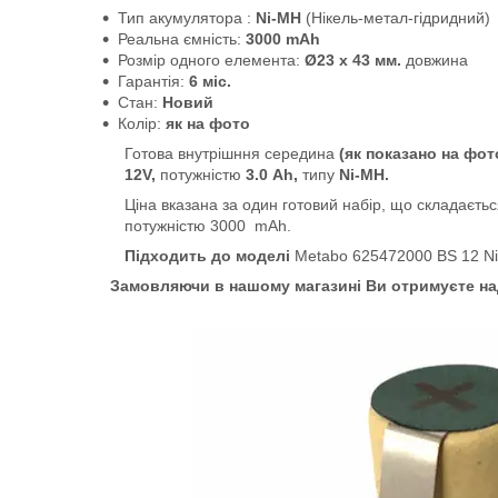
Тип акумулятора :
Ni-MH
(Нікель-метал-гідридний)
Реальна ємність:
3000 mAh
Розмір одного елемента:
Ø23 x 43 мм.
довжина
Гарантія:
6 міс.
Стан:
Новий
Колір:
як на фото
Готова внутрішння середина
(як показано на фот
12V,
потужністю
3.0 Ah,
типу
Ni-MH.
Ціна вказана за один готовий набір, що складаєть
потужністю 3000 mAh.
Підходить до моделі
Metabo 625472000 BS 12 Ni
Замовляючи в нашому магазині Ви отримуєте над