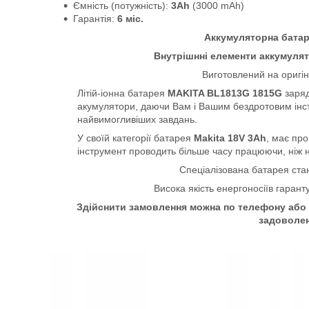
Ємність (потужність):
3Ah
(3000 mAh)
Гарантія:
6 міс.
Аккумуляторна батар
Внутрішнні елементи аккумулято
Виготовлений на оригі
Літій-іонна батарея
MAKITA BL1813G 1815G
заряд
акумулятори, даючи Вам і Вашим бездротовим інс
найвимогливіших завдань.
У своїй категорії батарея
Makita 18V 3Ah
, має про
інструмент проводить більше часу працюючи, ніж 
Спеціалізована батарея ста
Висока якість енергоносіїв гарант
Здійснити замовлення можна по телефону або 
задоволе