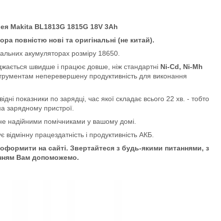
ея Makita BL1813G 1815G 18V 3Ah
ра повністю нові та оригінальні (не китай).
нальних акумуляторах розміру 18650.
жається швидше і працює довше, ніж стандартні
Ni-Cd, Ni-Mh
трументам неперевершену продуктивність для виконання
відні показники по зарядці, час якої складає всього 22 хв. - тобто
на зарядному пристрої.
не надійними помічниками у вашому домі.
ує відмінну працездатність і продуктивність АКБ.
оформити на сайті. Звертайтеся з будь-якими питаннями, з
нням Вам допоможемо.